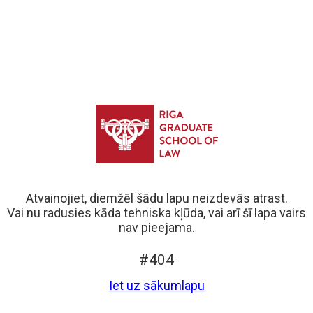
Atvainojiet, diemžēl šādu lapu neizdevās atrast.
Vai nu radusies kāda tehniska kļūda, vai arī šī lapa vairs
nav pieejama.
#404
Iet uz sākumlapu