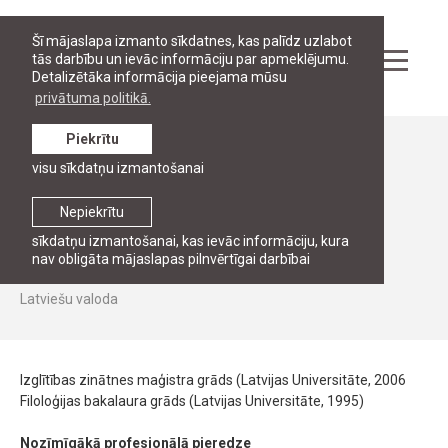
Šī mājaslapa izmanto sīkdatnes, kas palīdz uzlabot
tās darbību un ievāc informāciju par apmeklējumu.
Detalizētāka informācija pieejama mūsu
privātuma politikā.
Piekrītu
Personāls
visu sīkdatņu izmantošanai
VIESPROFESORI UN VIESLEKTORI
Nepiekrītu
Indra Lapinska
MA
sīkdatņu izmantošanai, kas ievāc informāciju, kura
nav obligāta mājaslapas pilnvērtīgai darbībai
Vieslektore
Latviešu valoda
Izglītības zinātnes maģistra grāds (Latvijas Universitāte, 2006
Filoloģijas bakalaura grāds (Latvijas Universitāte, 1995)
Nozīmīgākā profesionālā pieredze