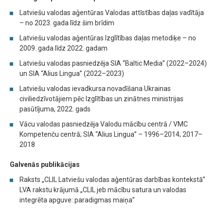
Latviešu valodas aģentūras Valodas attīstības daļas vadītāja
– no 2023. gada līdz šim brīdim
Latviešu valodas aģentūras Izglītības daļas metodiķe – no
2009. gada līdz 2022. gadam
Latviešu valodas pasniedzēja SIA “Baltic Media” (2022–2024)
un SIA “Alius Lingua” (2022–2023)
Latviešu valodas ievadkursa novadīšana Ukrainas
civiliedzīvotājiem pēc Izglītības un zinātnes ministrijas
pasūtījuma, 2022. gads
Vācu valodas pasniedzēja Valodu mācību centrā / VMC
Kompetenču centrā; SIA “Alius Lingua” – 1996–2014; 2017–
2018
Galvenās publikācijas
Raksts „CLIL Latviešu valodas aģentūras darbības kontekstā”
LVA rakstu krājumā „CLIL jeb mācību satura un valodas
integrēta apguve: paradigmas maiņa”