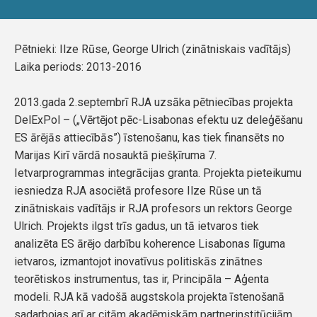
Pētnieki: Ilze Rūse, George Ulrich (zinātniskais vadītājs)
Laika periods: 2013-2016
2013.gada 2.septembrī RJA uzsāka pētniecības projekta
DelExPol – („Vērtējot pēc-Lisabonas efektu uz deleģēšanu
ES ārējās attiecībās”) īstenošanu, kas tiek finansēts no
Marijas Kirī vārdā nosauktā piešķīruma 7.
Ietvarprogrammas integrācijas granta. Projekta pieteikumu
iesniedza RJA asociētā profesore Ilze Rūse un tā
zinātniskais vadītājs ir RJA profesors un rektors George
Ulrich. Projekts ilgst trīs gadus, un tā ietvaros tiek
analizēta ES ārējo darbību koherence Lisabonas līguma
ietvaros, izmantojot inovatīvus politiskās zinātnes
teorētiskos instrumentus, tas ir, Principāla – Aģenta
modeli. RJA kā vadošā augstskola projekta īstenošanā
sadarbojas arī ar citām akadēmiskām partnerinstitūcijām.