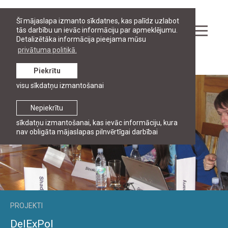
Šī mājaslapa izmanto sīkdatnes, kas palīdz uzlabot
tās darbību un ievāc informāciju par apmeklējumu.
Detalizētāka informācija pieejama mūsu
privātuma politikā.
Pētniecība
Piekrītu
visu sīkdatņu izmantošanai
Nepiekrītu
sīkdatņu izmantošanai, kas ievāc informāciju, kura
nav obligāta mājaslapas pilnvērtīgai darbībai
PROJEKTI
DelExPol