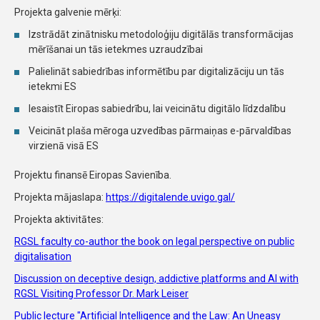
Projekta galvenie mērķi:
Izstrādāt zinātnisku metodoloģiju digitālās transformācijas
mērīšanai un tās ietekmes uzraudzībai
Palielināt sabiedrības informētību par digitalizāciju un tās
ietekmi ES
Iesaistīt Eiropas sabiedrību, lai veicinātu digitālo līdzdalību
Veicināt plaša mēroga uzvedības pārmaiņas e-pārvaldības
virzienā visā ES
Projektu finansē Eiropas Savienība.
Projekta mājaslapa:
https://digitalende.uvigo.gal/
Projekta aktivitātes:
RGSL faculty co-author the book on legal perspective on public
digitalisation
Discussion on deceptive design, addictive platforms and AI with
RGSL Visiting Professor Dr. Mark Leiser
Public lecture "Artificial Intelligence and the Law: An Uneasy