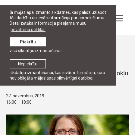
Šī mājaslapa izmanto sīkdatnes, kas palīdz uzlabot
tās darbību un ievāc informāciju par apmeklējumu.
Detalizētāka informācija pieejama mūsu
privātuma politikā.
Piekrītu
Pasākumi
visu sīkdatņu izmantošanai
PUBLISKĀ LEKCIJA
Publiskā lekcija par ES nodokļu
Nepiekrītu
likumdošanas ietekmi uz nacionālo nodokļu
sīkdatņu izmantošanai, kas ievāc informāciju, kura
nav obligāta mājaslapas pilnvērtīgai darbībai
likumdošanu
27. novembris, 2019
16:00 – 18:00