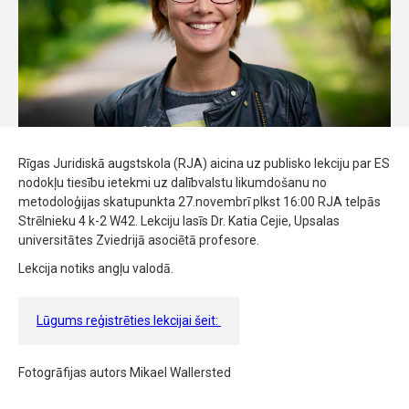
Rīgas Juridiskā augstskola (RJA) aicina uz publisko lekciju par ES
nodokļu tiesību ietekmi uz dalībvalstu likumdošanu no
metodoloģijas skatupunkta 27.novembrī plkst 16:00 RJA telpās
Strēlnieku 4 k-2 W42. Lekciju lasīs Dr. Katia Cejie, Upsalas
universitātes Zviedrijā asociētā profesore.
Lekcija notiks angļu valodā.
Lūgums reģistrēties lekcijai šeit:
Fotogrāfijas autors Mikael Wallersted