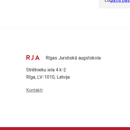
Lū
gums pasā
Rīgas Juridiskā augstskola
Strēlnieku iela 4 k-2
Rīga, LV-1010, Latvija
Kontakti