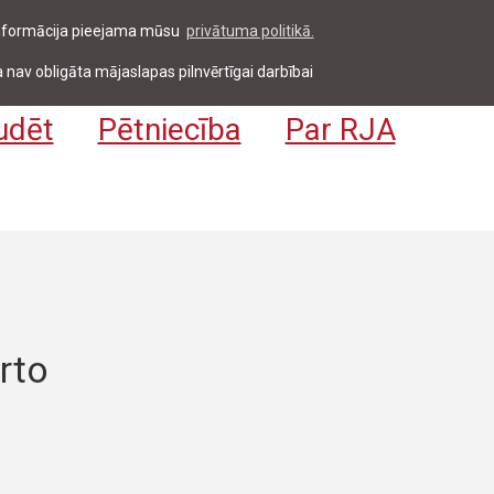
 informācija pieejama mūsu
privātuma politikā.
entiem & darbiniekiem
Pieteikties
EN
 nav obligāta mājaslapas pilnvērtīgai darbībai
udēt
Pētniecība
Par RJA
rto