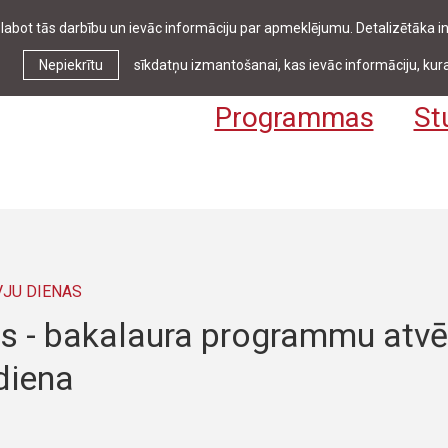
zlabot tās darbību un ievāc informāciju par apmeklējumu. Detalizētāka
Ziņas & pasākumi
Bibliotēka
Kontakti
Stud
Nepiekrītu
sīkdatņu izmantošanai, kas ievāc informāciju, kura
Programmas
St
VJU DIENAS
js - bakalaura programmu atvē
diena