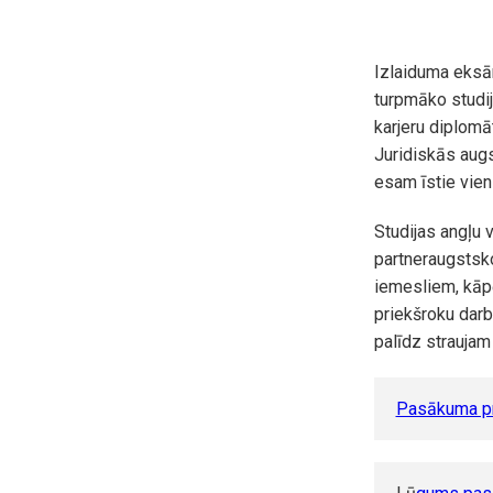
Izlaiduma eksā
turpmāko studij
karjeru diplomā
Juridiskās augs
esam īstie vie
Studijas angļu 
partneraugstsko
iemesliem, kāp
priekšroku darb
palīdz strauja
Pasākuma pr