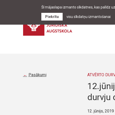
Šī mājaslapa izmanto sīkdatnes, kas palīdz u
Piekrītu
visu sīkdatņu izmantošanai
Pasākumi
ATVĒRTO DUR
12.jūni
durvju 
12. jūnijs, 2019