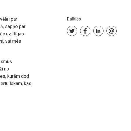
vēlei par
Dalīties
sā, sapņo par
 nāc uz Rīgas
ni, vai mēs
rasmus
ži no
mes, kurām dod
pertu lokam, kas