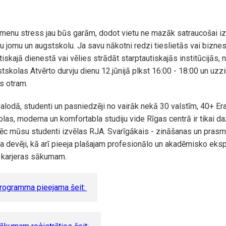
menu stress jau būs garām, dodot vietu ne mazāk satraucošai iz
u jomu un augstskolu. Ja savu nākotni redzi tieslietās vai bizne
tiskajā dienestā vai vēlies strādāt starptautiskajās institūcijās,
tskolas Atvērto durvju dienu 12.jūnijā plkst 16:00 - 18:00 un uzzi
ns otram.
valodā, studenti un pasniedzēji no vairāk nekā 30 valstīm, 40+ E
las, moderna un komfortabla studiju vide Rīgas centrā ir tikai da
ēc mūsu studenti izvēlas RJA. Svarīgākais - zināšanas un pras
a devēji, kā arī pieeja plašajam profesionālo un akadēmisko eks
m karjeras sākumam.
ogramma pieejama šeit: