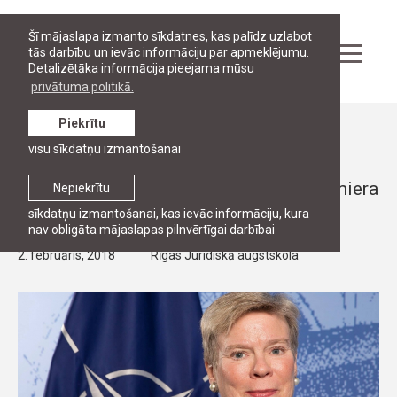
Šī mājaslapa izmanto sīkdatnes, kas palīdz uzlabot
tās darbību un ievāc informāciju par apmeklējumu.
Detalizētāka informācija pieejama mūsu
privātuma politikā.
Piekrītu
Pasākumi
visu sīkdatņu izmantošanai
PUBLISKĀ LEKCIJA
Publiskā lekcija: "NATO pielāgošanās: miera
Nepiekrītu
un drošības atslēga"
sīkdatņu izmantošanai, kas ievāc informāciju, kura
nav obligāta mājaslapas pilnvērtīgai darbībai
2. februāris, 2018
Rīgas Juridiskā augstskola