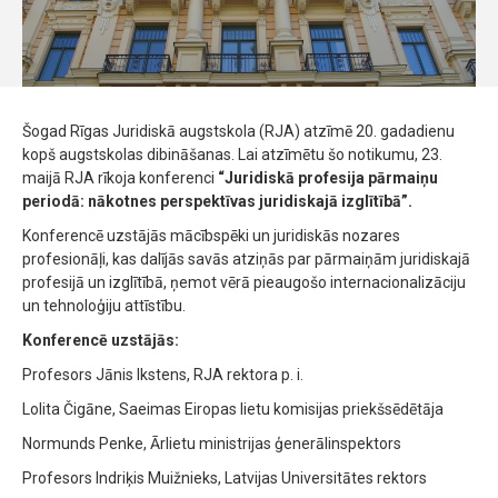
Šogad Rīgas Juridiskā augstskola (RJA) atzīmē 20. gadadienu
kopš augstskolas dibināšanas. Lai atzīmētu šo notikumu, 23.
maijā RJA rīkoja konferenci
“Juridiskā profesija pārmaiņu
periodā: nākotnes perspektīvas juridiskajā izglītībā”.
Konferencē uzstājās mācībspēki un juridiskās nozares
profesionāļi, kas dalījās savās atziņās par pārmaiņām juridiskajā
profesijā un izglītībā, ņemot vērā pieaugošo internacionalizāciju
un tehnoloģiju attīstību.
Konferencē uzstājās:
Profesors Jānis Ikstens, RJA rektora p. i.
Lolita Čigāne, Saeimas Eiropas lietu komisijas priekšsēdētāja
Normunds Penke, Ārlietu ministrijas ģenerālinspektors
Profesors Indriķis Muižnieks, Latvijas Universitātes rektors