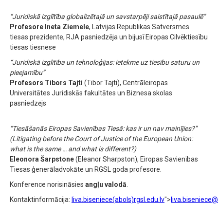
“Juridiskā izglītība globalizētajā un savstarpēji saistītajā pasaulē”
Profesore Ineta Ziemele
, Latvijas Republikas Satversmes
tiesas prezidente, RJA pasniedzēja un bijusī Eiropas Cilvēktiesību
tiesas tiesnese
“Juridiskā izglītība un tehnoloģijas: ietekme uz tiesību saturu un
pieejamību”
Profesors Tibors Tajti
(Tibor Tajti), Centrāleiropas
Universitātes Juridiskās fakultātes un Biznesa skolas
pasniedzējs
“Tiesāšanās Eiropas Savienības Tiesā: kas ir un nav mainījies?”
(Litigating before the Court of Justice of the European Union:
what is the same … and what is different?)
Eleonora Šarpstone
(Eleanor Sharpston), Eiropas Savienības
Tiesas ģenerāladvokāte un RGSL goda profesore.
Konference norisināsies
angļu valodā
.
Kontaktinformācija:
liva.biseniece(abols)rgsl.edu.lv
">
liva.biseniece@