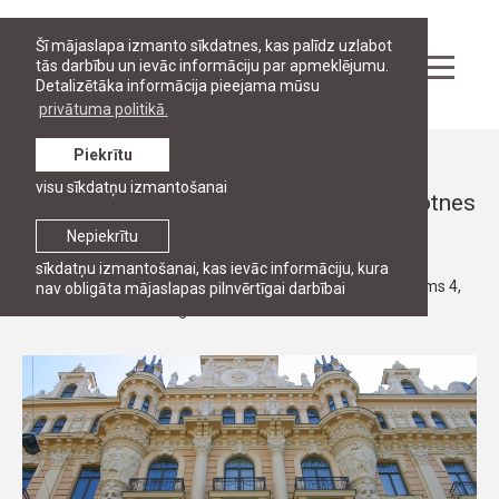
Šī mājaslapa izmanto sīkdatnes, kas palīdz uzlabot
tās darbību un ievāc informāciju par apmeklējumu.
Detalizētāka informācija pieejama mūsu
privātuma politikā.
Piekrītu
Pasākumi
visu sīkdatņu izmantošanai
Juridiskā profesija pārmaiņu laikā: nākotnes
perspektīvas juridiskajā izglītībā
Nepiekrītu
sīkdatņu izmantošanai, kas ievāc informāciju, kura
23. maijs,
ALTUM konferenču zāle, Doma laukums 4,
nav obligāta mājaslapas pilnvērtīgai darbībai
2018
Rīga