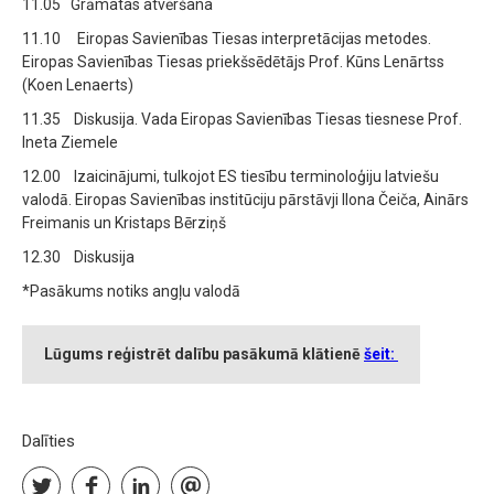
11.05 Grāmatas atvēršana
11.10 Eiropas Savienības Tiesas interpretācijas metodes.
Eiropas Savienības Tiesas priekšsēdētājs Prof. Kūns Lenārtss
(Koen Lenaerts)
11.35 Diskusija. Vada Eiropas Savienības Tiesas tiesnese Prof.
Ineta Ziemele
12.00 Izaicinājumi, tulkojot ES tiesību terminoloģiju latviešu
valodā. Eiropas Savienības institūciju pārstāvji Ilona Čeiča, Ainārs
Freimanis un Kristaps Bērziņš
12.30 Diskusija
*Pasākums notiks angļu valodā
Lūgums reģistrēt dalību pasākumā klātienē
šeit:
Dalīties