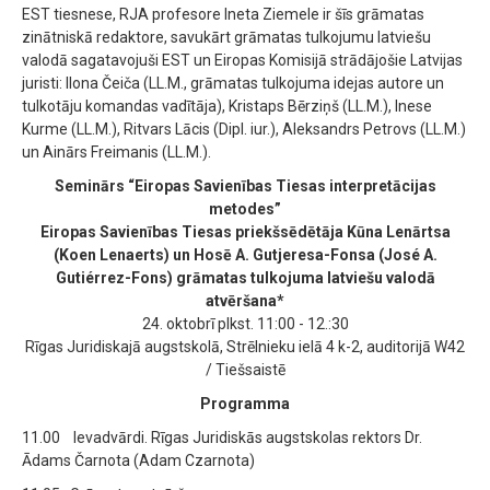
EST tiesnese, RJA profesore Ineta Ziemele ir šīs grāmatas
zinātniskā redaktore, savukārt grāmatas tulkojumu latviešu
valodā sagatavojuši EST un Eiropas Komisijā strādājošie Latvijas
juristi: Ilona Čeiča (LL.M., grāmatas tulkojuma idejas autore un
tulkotāju komandas vadītāja), Kristaps Bērziņš (LL.M.), Inese
Kurme (LL.M.), Ritvars Lācis (Dipl. iur.), Aleksandrs Petrovs (LL.M.)
un Ainārs Freimanis (LL.M.).
Seminārs “Eiropas Savienības Tiesas interpretācijas
metodes”
Eiropas Savienības Tiesas priekšsēdētāja Kūna Lenārtsa
(Koen Lenaerts) un Hosē A. Gutjeresa-Fonsa (José A.
Gutiérrez-Fons) grāmatas tulkojuma latviešu valodā
atvēršana*
24. oktobrī plkst. 11:00 - 12.:30
Rīgas Juridiskajā augstskolā, Strēlnieku ielā 4 k-2, auditorijā W42
/ Tiešsaistē
Programma
11.00 Ievadvārdi. Rīgas Juridiskās augstskolas rektors Dr.
Ādams Čarnota (Adam Czarnota)