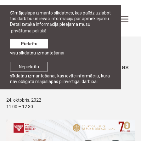
Šī mājaslapa izmanto sīkdatnes, kas palīdz uzlabot
tās darbību un ievāc informāciju par apmeklējumu.
Detalizētāka informācija pieejama mūsu
privātuma politikā.
Piekrītu
Pasākumi
visu sīkdatņu izmantošanai
PUBLISKĀ LEKCIJA, PĒTNIECĪBA
“Eiropas Savienības Tiesas interpretācijas
Nepiekrītu
metodes” – grāmatas atvēršana un
sīkdatņu izmantošanai, kas ievāc informāciju, kura
nav obligāta mājaslapas pilnvērtīgai darbībai
seminārs
24. oktobris, 2022
11:00 – 12:30