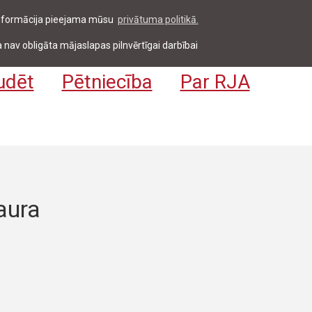
 informācija pieejama mūsu
privātuma politikā.
entiem & darbiniekiem
Pieteikties
EN
 nav obligāta mājaslapas pilnvērtīgai darbībai
udēt
Pētniecība
Par RJA
aura