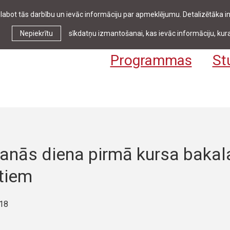
zlabot tās darbību un ievāc informāciju par apmeklējumu. Detalizētāka
Ziņas & pasākumi
Bibliotēka
Kontakti
Stud
Nepiekrītu
sīkdatņu izmantošanai, kas ievāc informāciju, kura
Programmas
St
šanās diena pirmā kursa bakal
tiem
018