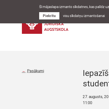
Šī mājaslapa izmanto sīkdatnes, kas palīdz u
Piekrītu
visu sīkdatņu izmantošanai
Iepazī
Pasākumi
studen
27. augusts, 2
11:00