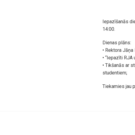
Iepazīšanās die
14:00.
Dienas plāns:
• Rektora Jāņa 
• “Iepazīti RJA 
• Tikšanās ar st
studentiem;
Tiekamies jau p