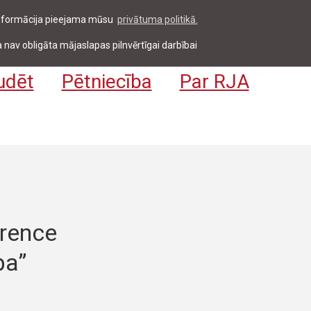
 informācija pieejama mūsu
privātuma politikā.
entiem & darbiniekiem
Pieteikties
EN
 nav obligāta mājaslapas pilnvērtīgai darbībai
udēt
Pētniecība
Par RJA
rence
ba”