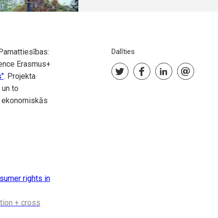
“Pamattiesības:
Dalīties
ference Erasmus+
s"
. Projekta
 un to
un ekonomiskās
sumer rights in
tion + cross