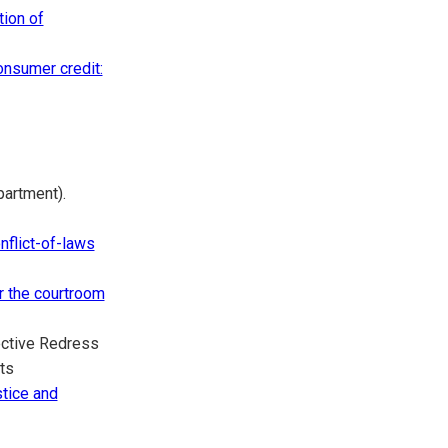
tion of
nsumer credit:
artment).
nflict-of-laws
r the courtroom
ective Redress
ts
stice and