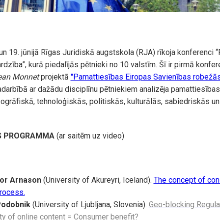
un 19. jūnijā Rīgas Juridiskā augstskola (RJA) rīkoja konferenci 
ardzība”, kurā piedalījās pētnieki no 10 valstīm. Šī ir pirmā kon
ean Monnet
projektā
"Pamattiesības Eiropas Savienības robežā
darbībā ar dažādu disciplīnu pētniekiem analizēja pamattiesības
eogrāfiskā, tehnoloģiskās, politiskās, kulturālās, sabiedriskās 
S PROGRAMMA
(ar saitēm uz video)
or Arnason
(University of Akureyri, Iceland).
The concept of con
process.
odobnik
(University of Ljubljana, Slovenia).
Geo-blocking Regula
ity of online content = Consumer benefit?