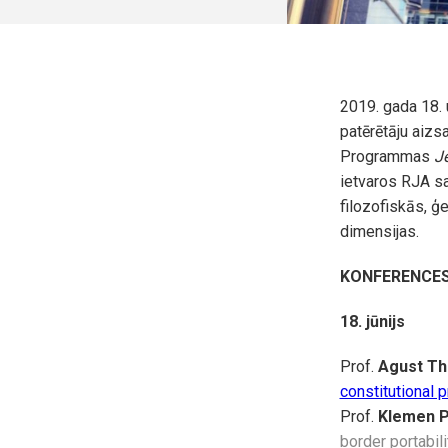
2019. gada 18. 
patērētāju aizs
Programmas
J
ietvaros RJA sa
filozofiskās, ģ
dimensijas.
KONFERENCE
18. jūnijs
Prof.
Agust Th
constitutional 
Prof.
Klemen P
border portabil