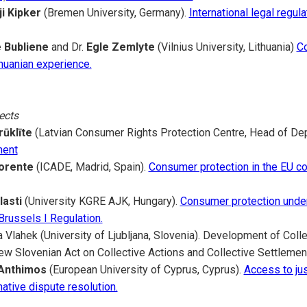
i Kipker
(Bremen University, Germany).
International legal regula
 Bubliene
and Dr.
Egle Zemlyte
(Vilnius University, Lithuania)
Co
huanian experience.
ects
rūklīte
(Latvian Consumer Rights Protection Centre, Head of Dep
ment
lorente
(ICADE, Madrid, Spain).
Consumer protection in the EU co
lasti
(University KGRE AJK, Hungary).
Consumer protection unde
 Brussels I Regulation.
 Vlahek (University of Ljubljana, Slovenia). Development of Coll
ew Slovenian Act on Collective Actions and Collective Settlemen
Anthimos
(European University of Cyprus, Cyprus).
Access to ju
ative dispute resolution.