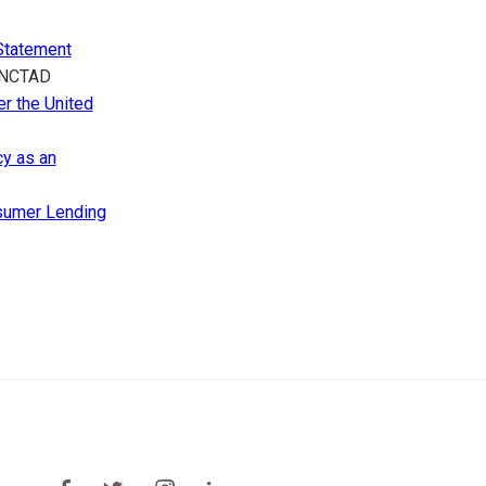
Statement
 UNCTAD
r the United
y as an
umer Lending