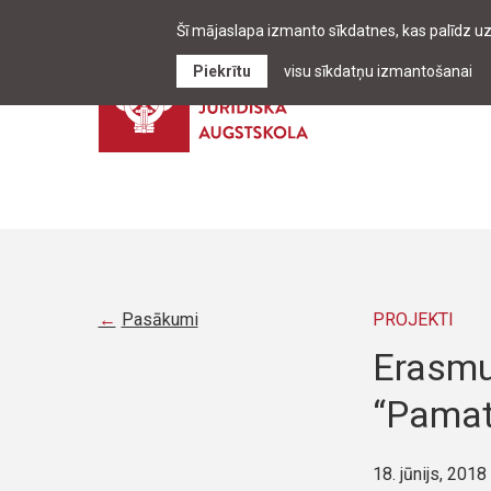
Šī mājaslapa izmanto sīkdatnes, kas palīdz u
Piekrītu
visu sīkdatņu izmantošanai
Pasākumi
PROJEKTI
Erasmu
“Pamatt
18. jūnijs, 2018