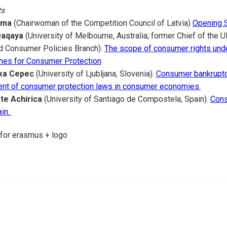
ts
ama
(Chairwoman of the Competition Council of Latvia)
Opening 
Qaqaya
(University of Melbourne, Australia; former Chief of the
d Consumer Policies Branch).
The scope of consumer rights unde
ines for Consumer Protection
ka Cepec
(University of Ljubljana, Slovenia).
Consumer bankruptc
ent of consumer protection laws in consumer economies.
te Achirica
(University of Santiago de Compostela, Spain).
Cons
ain.