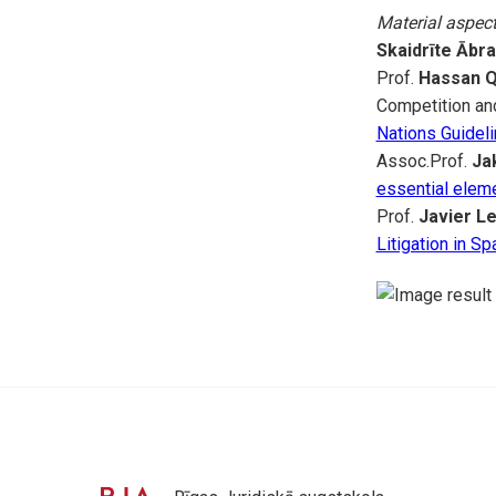
Material aspec
Skaidrīte Ābr
Prof.
Hassan 
Competition an
Nations Guidel
Assoc.Prof.
Ja
essential elem
Prof.
Javier Le
Litigation in Sp