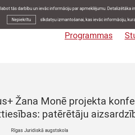
zlabot tās darbību un ievāc informāciju par apmeklējumu. Detalizētāka
Ziņas & pasākumi
Bibliotēka
Kontakti
Stud
Nepiekrītu
sīkdatņu izmantošanai, kas ievāc informāciju, kura
Programmas
St
s+ Žana Monē projekta konfe
iesības: patērētāju aizsardzī
Rīgas Juridiskā augstskola