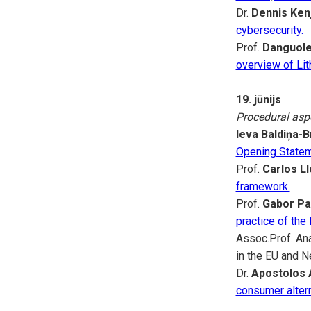
Dr.
Dennis Kenj
cybersecurity.
Prof.
Danguole
overview of Lit
19. jūnijs
Procedural asp
Ieva Baldiņa-B
Opening State
Prof.
Carlos L
framework.
Prof.
Gabor Pa
practice of the
Assoc.Prof. Ana
in the EU and N
Dr.
Apostolos 
consumer altern