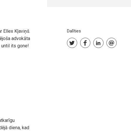
 Ellex Kļaviņš.
Dalīties
zējoša advokāta
until its gone!
tkarīgu
ējā diena, kad