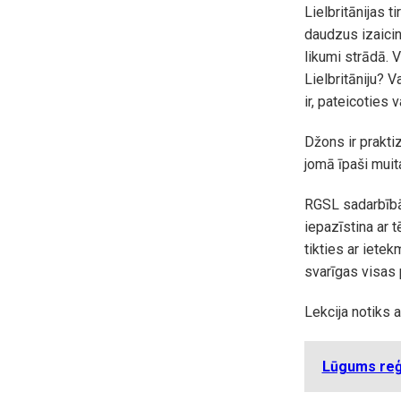
Lielbritānijas 
daudzus izaicin
likumi strādā. 
Lielbritāniju? 
ir, pateicoties 
Džons ir praktiz
jomā īpaši muit
RGSL sadarbībā 
iepazīstina ar 
tikties ar iete
svarīgas visas
Lekcija notiks 
Lūgums reģi