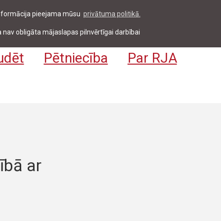
 informācija pieejama mūsu
privātuma politikā.
entiem & darbiniekiem
Pieteikties
EN
 nav obligāta mājaslapas pilnvērtīgai darbībai
udēt
Pētniecība
Par RJA
ībā ar