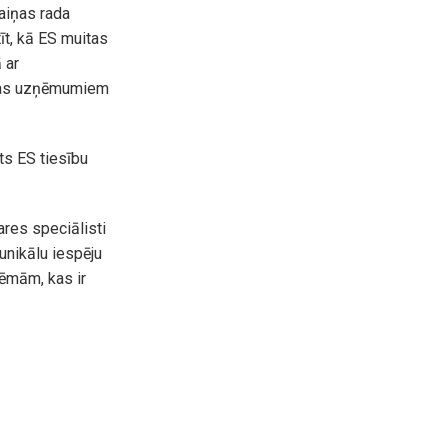
aiņas rada
t, kā ES muitas
 ar
vijas uzņēmumiem
ts ES tiesību
ares speciālisti
unikālu iespēju
tēmām, kas ir