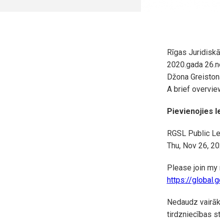
Rīgas Juridiskā
2020.gada 26.no
Džona Greistona
A brief overvi
Pievienojies le
RGSL Public Le
Thu, Nov 26, 2
Please join my
https://global
Nedaudz vairāk 
tirdzniecības s