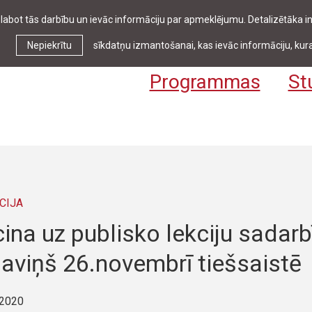
zlabot tās darbību un ievāc informāciju par apmeklējumu. Detalizētāka
Ziņas & pasākumi
Bibliotēka
Kontakti
Stud
Nepiekrītu
sīkdatņu izmantošanai, kas ievāc informāciju, kura
Programmas
St
CIJA
ina uz publisko lekciju sadarb
ļaviņš 26.novembrī tiešsaistē
 2020