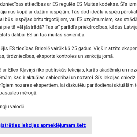
tirdzniecības attiecības ar ES regulēs ES Muitas kodekss. Šīs izm
ājumus kopā ar dažām iespējām. Tās dod ideālu iespēju pārskatī
Vai būs iespējas britu tirgotājiem, vai ES uzņēmumiem, kas strādā
Vai pie tā vēl jāstrādā? Tas arī parādīs priekšrocības, kādas Lat
valsts dalībai ES un tās muitas savienībā.
ējis ES tiesības Briselē vairāk kā 25 gadus. Viņš ir atzīts eksper
as, tirdzniecības, eksporta kontroles un sankciju jomā.
ar Ellex Kļaviņš rīko publiskās lekcijas, kurās akadēmiķi un noz
tēmām, kas ir aktuālas sabiedrībai un nozarei. Šīs lekcijas sniedz 
kmīgiem nozares ekspertiem, lai diskutētu par šodienai aktuālām 
 pasaules mērogā.
angļu valodā.
strēties lekcijas apmeklējumam šeit: