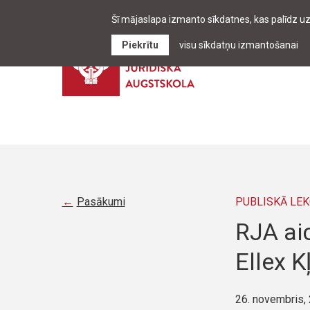
Šī mājaslapa izmanto sīkdatnes, kas palīdz u
Piekrītu
visu sīkdatņu izmantošanai
Pasākumi
PUBLISKĀ LEK
RJA aic
Ellex K
26. novembris,