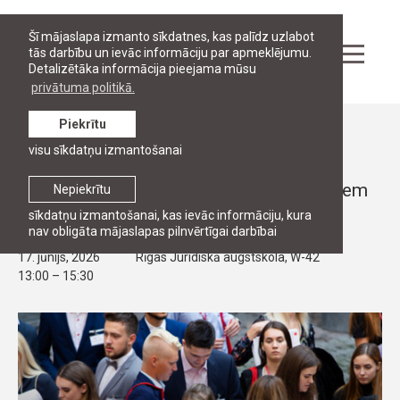
Šī mājaslapa izmanto sīkdatnes, kas palīdz uzlabot
tās darbību un ievāc informāciju par apmeklējumu.
Detalizētāka informācija pieejama mūsu
privātuma politikā.
Piekrītu
Pasākumi
visu sīkdatņu izmantošanai
ATVĒRTO DURVJU DIENAS
RJA Atvērto durvju diena 2026 topošajiem
Nepiekrītu
bakalaura studentiem
sīkdatņu izmantošanai, kas ievāc informāciju, kura
nav obligāta mājaslapas pilnvērtīgai darbībai
17. jūnijs, 2026
Rīgas Juridiskā augstskola, W-42
13:00 – 15:30