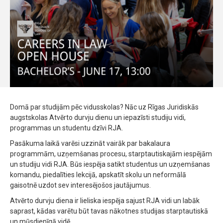
Domā par studijām pēc vidusskolas? Nāc uz Rīgas Juridiskās
augstskolas Atvērto durvju dienu un iepazīsti studiju vidi,
programmas un studentu dzīvi RJA.
Pasākuma laikā varēsi uzzināt vairāk par bakalaura
programmām, uzņemšanas procesu, starptautiskajām iespējām
un studiju vidi RJA. Būs iespēja satikt studentus un uzņemšanas
komandu, piedalīties lekcijā, apskatīt skolu un neformālā
gaisotnē uzdot sev interesējošos jautājumus.
Atvērto durvju diena ir lieliska iespēja sajust RJA vidi un labāk
saprast, kādas varētu būt tavas nākotnes studijas starptautiskā
un mūsdienīgā vidē.