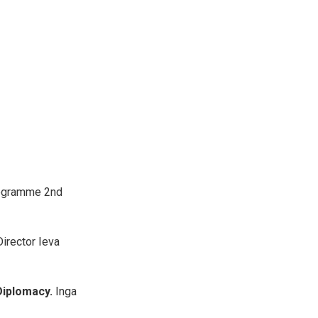
rogramme 2nd
irector Ieva
Diplomacy.
Inga