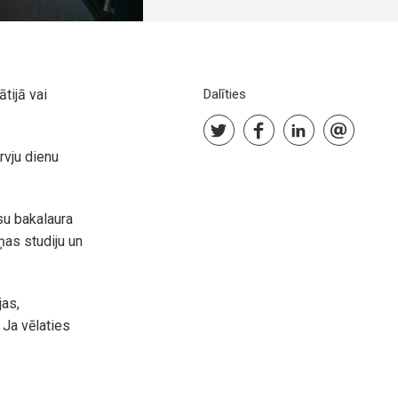
tijā vai
Dalīties
rvju dienu
su bakalaura
as studiju un
jas,
 Ja vēlaties