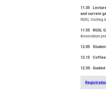
11.35 Lecturer
and current g
RGSL Visiting l
11.55 RGSL Gr
Association pres
12.05 Student
12.15 Coffee
12.30 Guided S
Registratio