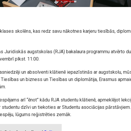
 klases skolēns, kas redz savu nākotnes karjeru tiesībās, diplomā
s Juridiskās augstskolas (RJA) bakalaura programmu atvērto du
vembrī plkst. 11:00.
asniedzēji un absolventi klātienē iepazīstinās ar augstskolu, mū
iesības un bizness un Tiesības un diplomātija, Erasmus apmaiņ
jām.
espējams arī “ēnot” kādu RJA studentu klātienē, apmeklējot lekci
r studentu dzīvi un tiekoties ar Studentu asociācijas pārstāvjiem.
iespēju, lūgums reģistrēties zemāk.