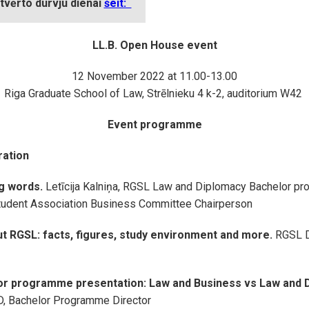
tvērto durvju dienai
šeit:
LL.B. Open House event
12 November 2022 at 11.00-13.00
Riga Graduate School of Law, Strēlnieku 4 k-2, auditorium W42
Event programme
ation
g words.
Letīcija Kalniņa, RGSL Law and Diplomacy Bachelor p
Student Association Business Committee Chairperson
ut RGSL: facts, figures, study environment and more.
RGSL D
r programme presentation: Law and Business vs Law and 
, Bachelor Programme Director