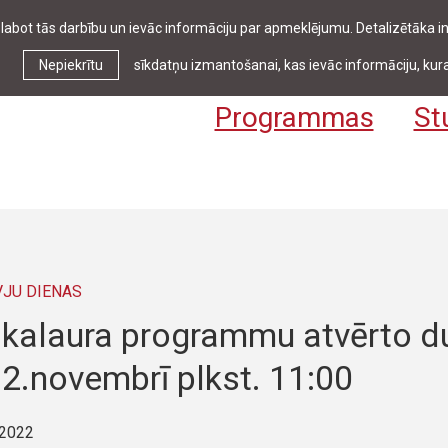
zlabot tās darbību un ievāc informāciju par apmeklējumu. Detalizētāka
Ziņas & pasākumi
Bibliotēka
Kontakti
Stud
Nepiekrītu
sīkdatņu izmantošanai, kas ievāc informāciju, kura
Programmas
St
VJU DIENAS
kalaura programmu atvērto du
2.novembrī plkst. 11:00
 2022