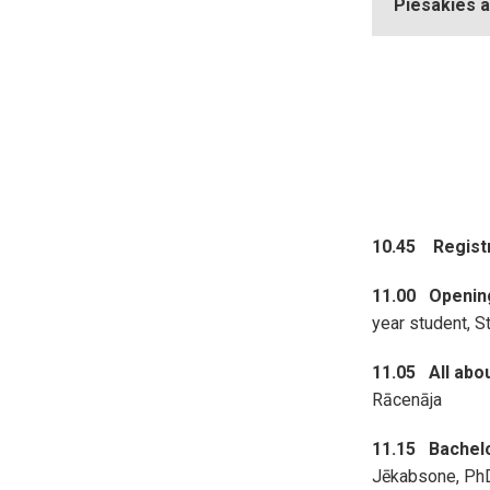
Piesakies a
10.45 Registr
11.00 Openin
year student, 
11.05 All abo
Rācenāja
11.15 Bachelo
Jēkabsone, PhD