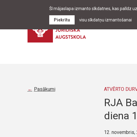
Šī mājaslapa izmanto sīkdatnes, kas palīdz u
Piekrītu
visu sīkdatņu izmantošanai
Pasākumi
ATVĒRTO DUR
RJA Ba
diena 1
12. novembris,