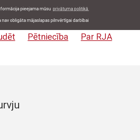
 informācija pieejama mūsu
privātuma politikā.
entiem & darbiniekiem
Pieteikties
EN
 nav obligāta mājaslapas pilnvērtīgai darbībai
udēt
Pētniecība
Par RJA
rvju