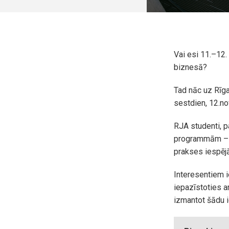
Vai esi 11.–12.
biznesā?
Tad nāc uz Rīga
sestdien, 12.no
RJA studenti, p
programmām – T
prakses iespē
Interesentiem i
iepazīstoties a
izmantot šādu 