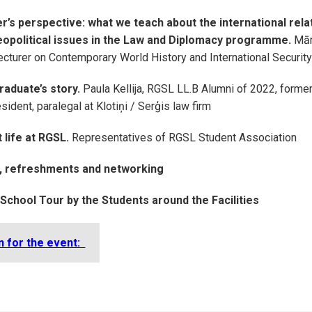
’s perspective: what we teach about the international relat
eopolitical issues in the Law and Diplomacy programme.
Mār
ecturer on Contemporary World History and International Security
aduate’s story.
Paula Kellija, RGSL LL.B Alumni of 2022, forme
ident, paralegal at Klotiņi / Serģis law firm
 life at RGSL.
Representatives of RGSL Student Association
, refreshments and networking
chool Tour by the Students around the Facilities
n for the event: