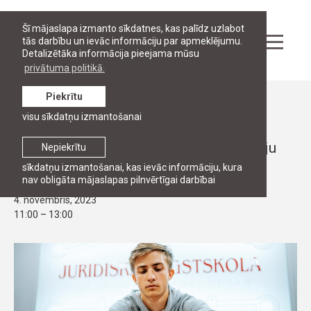
Šī mājaslapa izmanto sīkdatnes, kas palīdz uzlabot
tās darbību un ievāc informāciju par apmeklējumu.
Detalizētāka informācija pieejama mūsu
privātuma politikā.
Piekrītu
Pasākumi
visu sīkdatņu izmantošanai
ATVĒRTO DURVJU DIENAS
RJA Bakalaura programmu atvērto durvju
Nepiekrītu
diena 4.novembrī plkst. 11:00
sīkdatņu izmantošanai, kas ievāc informāciju, kura
nav obligāta mājaslapas pilnvērtīgai darbībai
4. novembris, 2023
11:00 – 13:00