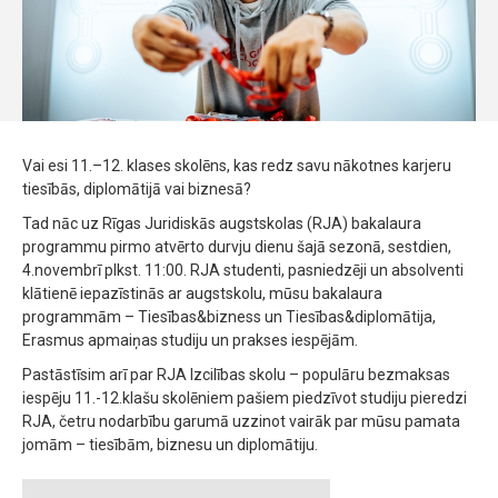
Vai esi 11.–12. klases skolēns, kas redz savu nākotnes karjeru
tiesībās, diplomātijā vai biznesā?
Tad nāc uz Rīgas Juridiskās augstskolas (RJA) bakalaura
programmu pirmo atvērto durvju dienu šajā sezonā, sestdien,
4.novembrī plkst. 11:00. RJA studenti, pasniedzēji un absolventi
klātienē iepazīstinās ar augstskolu, mūsu bakalaura
programmām – Tiesības&bizness un Tiesības&diplomātija,
Erasmus apmaiņas studiju un prakses iespējām.
Pastāstīsim arī par RJA Izcilības skolu – populāru bezmaksas
iespēju 11.-12.klašu skolēniem pašiem piedzīvot studiju pieredzi
RJA, četru nodarbību garumā uzzinot vairāk par mūsu pamata
jomām – tiesībām, biznesu un diplomātiju.