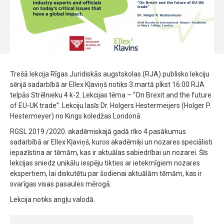
Trešā lekcija Rīgas Juridiskās augstskolas (RJA) publisko lekciju
sērijā sadarbībā ar Ellex Kļaviņš notiks 3.martā plkst 16:00 RJA
telpās Strēlnieku 4 k-2. Lekcijas tēma – “On Brexit and the future
of EU-UK trade”. Lekciju lasīs Dr. Holgers Hestermeijers (Holger P.
Hestermeyer) no Kings koledžas Londonā.
RGSL 2019./2020. akadēmiskajā gadā rīko 4 pasākumus
sadarbībā ar Ellex Kļaviņš, kuros akadēmiķi un nozares speciālisti
iepazīstina ar tēmām, kas ir aktuālas sabiedrībai un nozarei. Šīs
lekcijas sniedz unikālu iespēju tikties ar ietekmīgiem nozares
ekspertiem, lai diskutētu par šodienai aktuālām tēmām, kas ir
svarīgas visas pasaules mērogā.
Lekcija notiks angļu valodā.