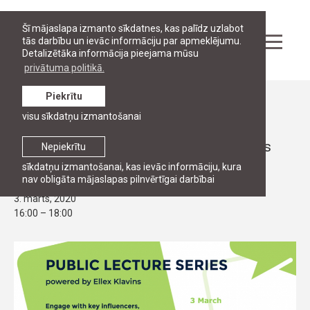
Šī mājaslapa izmanto sīkdatnes, kas palīdz uzlabot
tās darbību un ievāc informāciju par apmeklējumu.
Detalizētāka informācija pieejama mūsu
privātuma politikā.
Piekrītu
Pasākumi
visu sīkdatņu izmantošanai
Publiskā.lekcija par Brexit un Eiropas
Savienības un Liebritānijas tirdzniecības
Nepiekrītu
nākotni 3.martā plkst 16:00
sīkdatņu izmantošanai, kas ievāc informāciju, kura
nav obligāta mājaslapas pilnvērtīgai darbībai
3. marts, 2020
16:00 – 18:00