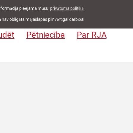
 informācija pieejama mūsu
privātuma politikā.
entiem & darbiniekiem
Pieteikties
EN
 nav obligāta mājaslapas pilnvērtīgai darbībai
udēt
Pētniecība
Par RJA