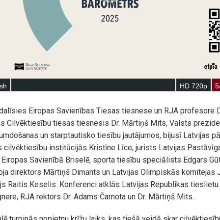
alīsies Eiropas Savienības Tiesas tiesnese un RJA profesore Dr
s Cilvēktiesību tiesas tiesnesis Dr. Mārtiņš Mits, Valsts prezide
mdošanas un starptautisko tiesību jautājumos, bijusī Latvijas p
 cilvēktiesību institūcijās Kristīne Līce, jurists Latvijas Pastāvīg
Eiropas Savienībā Briselē, sporta tiesību speciālists Edgars Gūt
oja direktors Mārtiņš Dimants un Latvijas Olimpiskās komitejas 
s Raitis Keselis. Konferenci atklās Latvijas Republikas tieslietu 
nere, RJA rektors Dr. Adams Čarnota un Dr. Mārtiņš Mits.
lē turpinās nopietnu krīžu laiks, kas tiešā veidā skar cilvēktiesī