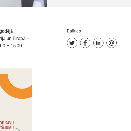
kgadējā
Dalīties
ijā un Eiropā –
.00 – 15.00.