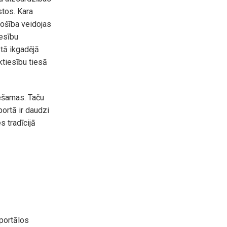
stos. Kara
rošība veidojas
iesību
tā ikgadējā
tiesību tiesā
iešamas. Taču
portā ir daudzi
s tradīcijā
portālos