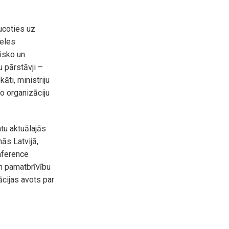
ucoties uz
meles
isko un
 pārstāvji –
āti, ministriju
ko organizāciju
tu aktuālajās
ās Latvijā,
nference
un pamatbrīvību
cijas avots par