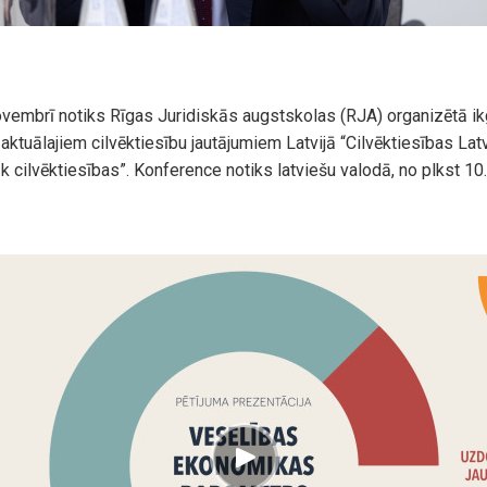
vembrī notiks Rīgas Juridiskās augstskolas (RJA) organizētā i
aktuālajiem cilvēktiesību jautājumiem Latvijā “Cilvēktiesības Latv
k cilvēktiesības”. Konference notiks latviešu valodā, no plkst 10