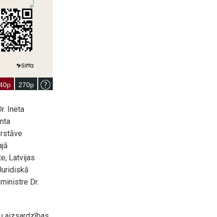
. Ineta
nta
ārstāve
ajā
e, Latvijas
Juridiskā
ministre Dr.
bu aizsardzības