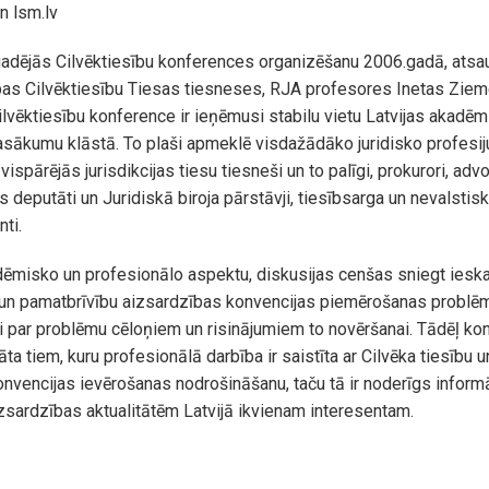
un lsm.lv
adējās Cilvēktiesību konferences organizēšanu 2006.gadā, atsa
opas Cilvēktiesību Tiesas tiesneses, RJA profesores Inetas Zie
ilvēktiesību konference ir ieņēmusi stabilu vietu Latvijas akadēm
sākumu klāstā. To plaši apmeklē visdažādāko juridisko profesiju
spārējās jurisdikcijas tiesu tiesneši un to palīgi, prokurori, advok
s deputāti un Juridiskā biroja pārstāvji, tiesībsarga un nevalstis
nti.
ēmisko un profesionālo aspektu, diskusijas cenšas sniegt ieska
 un pamatbrīvību aizsardzības konvencijas piemērošanas problēm
ni par problēmu cēloņiem un risinājumiem to novēršanai. Tādēļ ko
ta tiem, kuru profesionālā darbība ir saistīta ar Cilvēka tiesību 
nvencijas ievērošanas nodrošināšanu, taču tā ir noderīgs informā
izsardzības aktualitātēm Latvijā ikvienam interesentam.