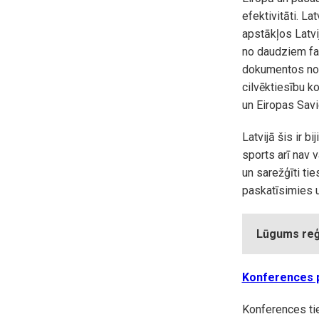
efektivitāti. La
apstākļos Latvi
no daudziem fak
dokumentos note
cilvēktiesību k
un Eiropas Sav
Latvijā šis ir b
sports arī nav v
un sarežģīti tie
paskatīsimies u
Lūgums reģi
Konferences 
Konferences tie