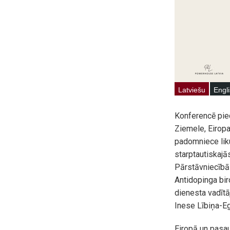
Konferencē pied
Ziemele, Eiropa
padomniece liku
starptautiskajās
Pārstāvniecībā 
Antidopinga bir
dienesta vadītāj
Inese Lībiņa-Eg
Eiropā un pasau