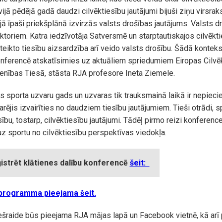
tvijā pēdējā gadā daudzi cilvēktiesību jautājumi bijuši ziņu virsrak
jā īpaši priekšplānā izvirzās valsts drošības jautājums. Valsts d
toriem. Katra iedzīvotāja Satversmē un starptautiskajos cilvēkt
ikto tiesību aizsardzība arī veido valsts drošību. Šādā konteks
onferencē atskatīsimies uz aktuāliem spriedumiem Eiropas Cilvēk
ienības Tiesā, stāsta RJA profesore Ineta Ziemele.
ijis sporta uzvaru gads un uzvaras tik trauksmainā laikā ir nepiec
arējis izvairīties no daudziem tiesību jautājumiem. Tieši otrādi, s
sību, tostarp, cilvēktiesību jautājumi. Tādēļ pirmo reizi konference
z sportu no cilvēktiesību perspektīvas viedokļa.
strēt klātienes dalību konferencē
šeit:
programma pieejama šeit.
šraide būs pieejama RJA mājas lapā un Facebook vietnē, kā arī 