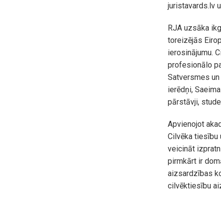
juristavards.lv 
RJA uzsāka ikg
toreizējās Eir
ierosinājumu. C
profesionālo pa
Satversmes un vi
ierēdņi, Saeima
pārstāvji, stude
Apvienojot akad
Cilvēka tiesību
veicināt izprat
pirmkārt ir domā
aizsardzības ko
cilvēktiesību a