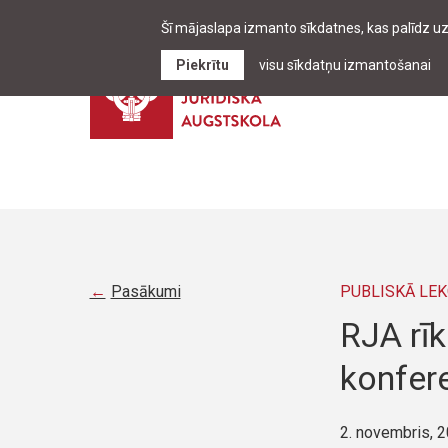
Šī mājaslapa izmanto sīkdatnes, kas palīdz u
Piekrītu
visu sīkdatņu izmantošanai
Pasākumi
PUBLISKĀ LEK
RJA rīk
konfer
2. novembris, 