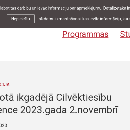
zlabot tās darbību un ievāc informāciju par apmeklējumu. Detalizētāka
Ziņas & pasākumi
Bibliotēka
Kontakti
Stud
Nepiekrītu
sīkdatņu izmantošanai, kas ievāc informāciju, kura
Programmas
St
CIJA
otā ikgadējā Cilvēktiesību
ence 2023.gada 2.novembrī
2023