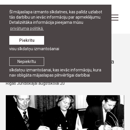
Šī mājaslapa izmanto sīkdatnes, kas palīdz uzlabot
tās darbību un ievāc informāciju par apmeklējumu.
Detalizētāka informācija pieejama mūsu
privātuma politikā.
Piekrītu
Stāsti
visu sīkdatņu izmantošanai
RJA jubilejas grāmata "Twenty years of
innovation: Eyewitness accounts of Riga
Nepiekrītu
Graduate School of Law".
sīkdatņu izmantošanai, kas ievāc informāciju, kura
nav obligāta mājaslapas pilnvērtīgai darbībai
Rīgas Juridiskajai augstskolai 20