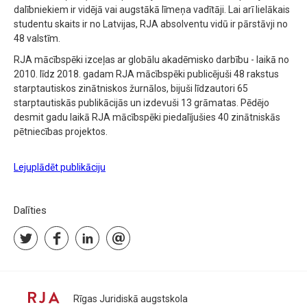
dalībniekiem ir vidējā vai augstākā līmeņa vadītāji. Lai arī lielākais
studentu skaits ir no Latvijas, RJA absolventu vidū ir pārstāvji no
48 valstīm.
RJA mācībspēki izceļas ar globālu akadēmisko darbību - laikā no
2010. līdz 2018. gadam RJA mācībspēki publicējuši 48 rakstus
starptautiskos zinātniskos žurnālos, bijuši līdzautori 65
starptautiskās publikācijās un izdevuši 13 grāmatas. Pēdējo
desmit gadu laikā RJA mācībspēki piedalījušies 40 zinātniskās
pētniecības projektos.
Lejuplādēt publikāciju
Dalīties
Rīgas Juridiskā augstskola