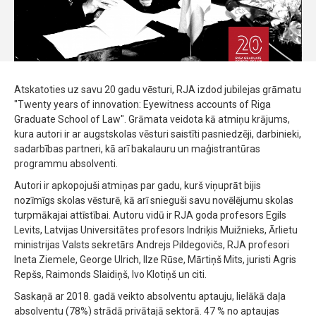
Atskatoties uz savu 20 gadu vēsturi, RJA izdod jubilejas grāmatu
"Twenty years of innovation: Eyewitness accounts of Riga
Graduate School of Law". Grāmata veidota kā atmiņu krājums,
kura autori ir ar augstskolas vēsturi saistīti pasniedzēji, darbinieki,
sadarbības partneri, kā arī bakalauru un maģistrantūras
programmu absolventi.
Autori ir apkopojuši atmiņas par gadu, kurš viņuprāt bijis
nozīmīgs skolas vēsturē, kā arī snieguši savu novēlējumu skolas
turpmākajai attīstībai. Autoru vidū ir RJA goda profesors Egils
Levits, Latvijas Universitātes profesors Indriķis Muižnieks, Ārlietu
ministrijas Valsts sekretārs Andrejs Pildegovičs, RJA profesori
Ineta Ziemele, George Ulrich, Ilze Rūse, Mārtiņš Mits, juristi Agris
Repšs, Raimonds Slaidiņš, Ivo Klotiņš un citi.
Saskaņā ar 2018. gadā veikto absolventu aptauju, lielākā daļa
absolventu (78%) strādā privātajā sektorā. 47 % no aptaujas