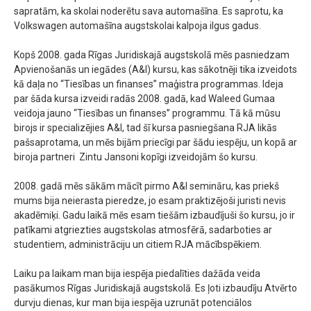
sapratām, ka skolai noderētu sava automašīna. Es saprotu, ka
Volkswagen automašīna augstskolai kalpoja ilgus gadus.
Kopš 2008. gada Rīgas Juridiskajā augstskolā mēs pasniedzam
Apvienošanās un iegādes (A&I) kursu, kas sākotnēji tika izveidots
kā daļa no “Tiesības un finanses” maģistra programmas. Ideja
par šāda kursa izveidi radās 2008. gadā, kad Waleed Gumaa
veidoja jauno “Tiesības un finanses” programmu. Tā kā mūsu
birojs ir specializējies A&I, tad šī kursa pasniegšana RJA likās
pašsaprotama, un mēs bijām priecīgi par šādu iespēju, un kopā ar
biroja partneri Zintu Jansoni kopīgi izveidojām šo kursu.
2008. gadā mēs sākām mācīt pirmo A&I semināru, kas priekš
mums bija neierasta pieredze, jo esam praktizējoši juristi nevis
akadēmiķi. Gadu laikā mēs esam tiešām izbaudījuši šo kursu, jo ir
patīkami atgriezties augstskolas atmosfērā, sadarboties ar
studentiem, administrāciju un citiem RJA mācībspēkiem.
Laiku pa laikam man bija iespēja piedalīties dažāda veida
pasākumos Rīgas Juridiskajā augstskolā. Es ļoti izbaudīju Atvērto
durvju dienas, kur man bija iespēja uzrunāt potenciālos