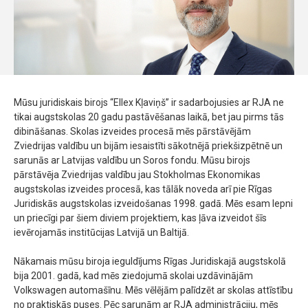
Mūsu juridiskais birojs “Ellex Kļaviņš” ir sadarbojusies ar RJA ne
tikai augstskolas 20 gadu pastāvēšanas laikā, bet jau pirms tās
dibināšanas. Skolas izveides procesā mēs pārstāvējām
Zviedrijas valdību un bijām iesaistīti sākotnējā priekšizpētnē un
sarunās ar Latvijas valdību un Soros fondu. Mūsu birojs
pārstāvēja Zviedrijas valdību jau Stokholmas Ekonomikas
augstskolas izveides procesā, kas tālāk noveda arī pie Rīgas
Juridiskās augstskolas izveidošanas 1998. gadā. Mēs esam lepni
un priecīgi par šiem diviem projektiem, kas ļāva izveidot šīs
ievērojamās institūcijas Latvijā un Baltijā.
Nākamais mūsu biroja ieguldījums Rīgas Juridiskajā augstskolā
bija 2001. gadā, kad mēs ziedojumā skolai uzdāvinājām
Volkswagen automašīnu. Mēs vēlējām palīdzēt ar skolas attīstību
no praktiskās puses. Pēc sarunām ar RJA administrāciju, mēs