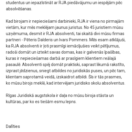
studentus un iepazīstināt ar RJA piedāvājumu un iespējām pēc
absolvēšanas.
Kad birojam ir nepieciešami darbinieki, RJA ir viena no pirmajām
vietām, kur mēs meklējam jaunus juristus. No 45 juristiem mūsu
uzņēmuma, desmit ir RJA absolventi, tai skaitā divi mūsu firmas
partneri - Pēteris Dalderis un Ivars Pommers. Mēs esam atklājuši,
ka RJA absolventi ir ļoti prasmīgi iemācījušies veikt pētījumus,
radoši domāt un izteikt savas domas, kas ir galvenās īpašības,
kuras ir nepieciešamas darbā ar prasīgiem klientiem reālajā
pasaulē. Absolventi spēj domāt praktiski, saprast likumā rakstīto,
izprast jēdzienus, sniegt atbildes no juridiskās puses, un pēc tam,
klientam saprotamā veidā, izskaidrot atbildi. Šīs ir tās prasmes,
ko mūsu birojs meklē, kad intervējam juridisko skolu absolventus.
Rīgas Juridiskā augstskola ir daļa no mūsu biroja stāsta un
kultūras, par ko es tiešām esmu lepns.
Dalīties