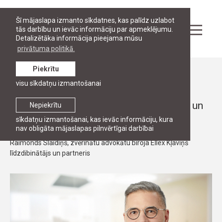
Šī mājaslapa izmanto sīkdatnes, kas palīdz uzlabot
tās darbību un ievāc informāciju par apmeklējumu.
Detalizētāka informācija pieejama mūsu
privātuma politikā.
Piekrītu
Stāsti
visu sīkdatņu izmantošanai
DARBA DEVĒJI
"RJA ir daļa no mūsu uzņēmuma stāsta un
Nepiekrītu
mūsu kultūras"
sīkdatņu izmantošanai, kas ievāc informāciju, kura
nav obligāta mājaslapas pilnvērtīgai darbībai
Raimonds Slaidiņš, zvērinātu advokātu biroja Ellex Kļaviņš
līdzdibinātājs un partneris