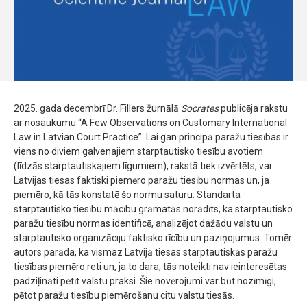
2025. gada decembrī Dr. Fillers žurnālā
Socrates
publicēja rakstu
ar nosaukumu “A Few Observations on Customary International
Law in Latvian Court Practice”. Lai gan principā paražu tiesības ir
viens no diviem galvenajiem starptautisko tiesību avotiem
(līdzās starptautiskajiem līgumiem), rakstā tiek izvērtēts, vai
Latvijas tiesas faktiski piemēro paražu tiesību normas un, ja
piemēro, kā tās konstatē šo normu saturu. Standarta
starptautisko tiesību mācību grāmatās norādīts, ka starptautisko
paražu tiesību normas identificē, analizējot dažādu valstu un
starptautisko organizāciju faktisko rīcību un paziņojumus. Tomēr
autors parāda, ka vismaz Latvijā tiesas starptautiskās paražu
tiesības piemēro reti un, ja to dara, tās noteikti nav ieinteresētas
padziļināti pētīt valstu praksi. Šie novērojumi var būt nozīmīgi,
pētot paražu tiesību piemērošanu citu valstu tiesās.