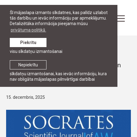
Šī mājaslapa izmanto sīkdatnes, kas palīdz uzlabot
tās darbību un ievāc informāciju par apmeklējumu.
Detalizētāka informācija pieejama mūsu
privātuma politikā.
Piekrītu
Ziņas
visu sīkdatņu izmantošanai
PĒTNIECĪBA, RJA MĀCĪBSPĒKI
Dr. Fillera raksts “A Few Observations on
Nepiekrītu
Customary International Law in Latvian
sīkdatņu izmantošanai, kas ievāc informāciju, kura
nav obligāta mājaslapas pilnvērtīgai darbībai
Court Practice”
15. decembris, 2025