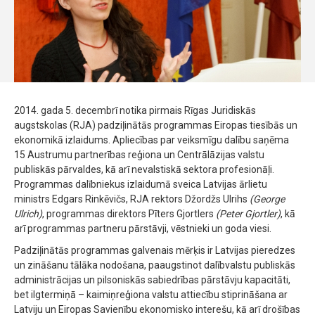
2014. gada 5. decembrī notika pirmais Rīgas Juridiskās
augstskolas (RJA) padziļinātās programmas Eiropas tiesībās un
ekonomikā izlaidums. Apliecības par veiksmīgu dalību saņēma
15 Austrumu partnerības reģiona un Centrālāzijas valstu
publiskās pārvaldes, kā arī nevalstiskā sektora profesionāļi.
Programmas dalībniekus izlaidumā sveica Latvijas ārlietu
ministrs Edgars Rinkēvičs, RJA rektors Džordžs Ulrihs
(George
Ulrich)
, programmas direktors Pīters Gjortlers
(Peter Gjortler)
, kā
arī programmas partneru pārstāvji, vēstnieki un goda viesi.
Padziļinātās programmas galvenais mērķis ir Latvijas pieredzes
un zināšanu tālāka nodošana, paaugstinot dalībvalstu publiskās
administrācijas un pilsoniskās sabiedrības pārstāvju kapacitāti,
bet ilgtermiņā – kaimiņreģiona valstu attiecību stiprināšana ar
Latviju un Eiropas Savienību ekonomisko interešu, kā arī drošības