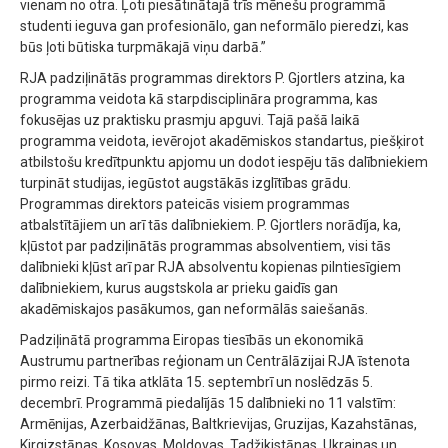
vienam no otra. Ļoti piesātinātajā trīs mēnešu programmā
studenti ieguva gan profesionālo, gan neformālo pieredzi, kas
būs ļoti būtiska turpmākajā viņu darbā.”
RJA padziļinātās programmas direktors P. Gjortlers atzina, ka
programma veidota kā starpdisciplināra programma, kas
fokusējas uz praktisku prasmju apguvi. Tajā pašā laikā
programma veidota, ievērojot akadēmiskos standartus, piešķirot
atbilstošu kredītpunktu apjomu un dodot iespēju tās dalībniekiem
turpināt studijas, iegūstot augstākās izglītības grādu.
Programmas direktors pateicās visiem programmas
atbalstītājiem un arī tās dalībniekiem. P. Gjortlers norādīja, ka,
kļūstot par padziļinātās programmas absolventiem, visi tās
dalībnieki kļūst arī par RJA absolventu kopienas pilntiesīgiem
dalībniekiem, kurus augstskola ar prieku gaidīs gan
akadēmiskajos pasākumos, gan neformālās saiešanās.
Padziļinātā programma Eiropas tiesībās un ekonomikā
Austrumu partnerības reģionam un Centrālāzijai RJA īstenota
pirmo reizi. Tā tika atklāta 15. septembrī un noslēdzās 5.
decembrī. Programmā piedalījās 15 dalībnieki no 11 valstīm:
Armēnijas, Azerbaidžānas, Baltkrievijas, Gruzijas, Kazahstānas,
Kirgizstānas, Kosovas, Moldovas, Tadžikistānas, Ukrainas un