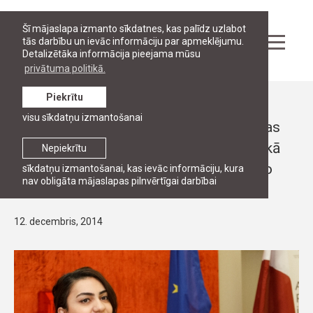
Šī mājaslapa izmanto sīkdatnes, kas palīdz uzlabot
tās darbību un ievāc informāciju par apmeklējumu.
Detalizētāka informācija pieejama mūsu
privātuma politikā.
Piekrītu
Ziņas
visu sīkdatņu izmantošanai
15 Austrumu partnerības un Centrālāzijas
valstu publiskās pārvaldes un nevalstiskā
Nepiekrītu
sektora profesionāļi absolvē padziļināto
sīkdatņu izmantošanai, kas ievāc informāciju, kura
nav obligāta mājaslapas pilnvērtīgai darbībai
programmu tiesībās un ekonomikā
12. decembris, 2014