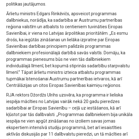
politikas jautājumos.
Ārlietu ministrs Edgars Rinkēvičs, apsveicot programmas
dalībniekus, norādīja, ka sadarbība ar Austrumu partnerības
reģiona valstīm un atbalsts to centieniem tuvināties Eiropas
Savienībai, ir viena no Latvijas ārpolitikas prioritātēm. „Es esmu
drošs, ka iegūtās zināšanas un lielāka izpratne par Eiropas
Savienības darbības principiem palīdzēs programmas
dalībniekiem profesionālajā darbībā savās valstīs. Domāju, ka
programmas pienesums būs ne vien tās dalībniekiem
individuālajā līmenī, bet kopumā stiprinās sadarbību starpvalstu
līmenī.” Tāpat ārlietu ministrs izteica atbalstu programmas
tupmākai īstenošanai Austrumu partnerības ietvaros, kā arī
Centrālāzijas un citos Eiropas Savienības kaimiņu reģionos.
RJA rektors Džordžs Ulrihs uzsvēra, ka programma ir lieliska
iespēja mācīties no Latvijas vairāk nekā 20 gadu pieredzes
sadarbībai ar Eiropas Savienību – ceļā uz iestāšanos, kā arī
kļūstot par tās dalībvalsti. „Programmas dalībniekiem bija unikāla
iespēja ne vien apgūt zināšanas no izciliem savas jomas
ekspertiem intensīvā studiju programmā, bet arī iesaistīties
aktīvās diskusijās par 11 dalībvalstu pieredzi, un tā mācīties arī