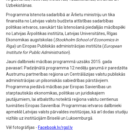
Uzbekistānas.
Programma īstenota sadarbībā ar Ārlietu ministriju un tika
finansēta no Latvijas valsts budžeta attīstības sadarbības
politikas ietvaros, savukārt tās īstenošanā piedalījās mācībspēki
no Latvijas Ārpolitikas institūta, Latvijas Universitātes, Rīgas
Ekonomikas augstskolas (
Stockholm School of Economics in
Riga
) un Eiropas Publiskās administrācijas institūta (
European
Institute for Public Administration
).
Jauni dalībnieki mācības programmā uzsāks 2015. gada
pavasarī. Padziļinātā programma 12 nedēļu garumā ir paredzēta
Austrumu partnerības reģiona un Centrālāzijas valstu publiskās
administrācijas un pilsoniskās sabiedrības pārstāvjiem.
Programma piedāvā mācības par Eiropas Savienības un
starptautiskās ekonomikas, politikas un juridiskajiem
jautājumiem, lai atbalstītu noteiktā reģiona valstu centienus
tuvināties Eiropas Savienībai. Programmas ietvaros dalībnieki
apmeklē Latvijas valsts pārvaldes institūcijas, kā arī dodas studiju
vizītēs uz institūcijām Briselē un Luksemburgā.
Vēl fotogrāfijas -
Facebook.lv/rgsl.lv