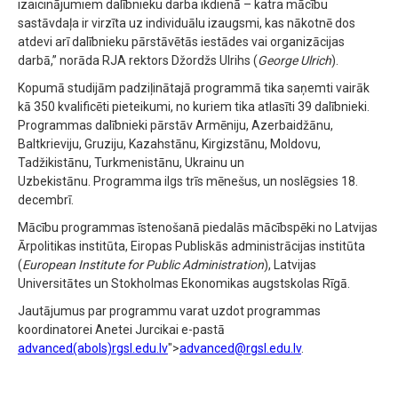
izaicinājumiem dalībnieku darba ikdienā – katra mācību
sastāvdaļa ir virzīta uz individuālu izaugsmi, kas nākotnē dos
atdevi arī dalībnieku pārstāvētās iestādes vai organizācijas
darbā,” norāda RJA rektors Džordžs Ulrihs (
George Ulrich
).
Kopumā studijām padziļinātajā programmā tika saņemti vairāk
kā 350 kvalificēti pieteikumi, no kuriem tika atlasīti 39 dalībnieki.
Programmas dalībnieki pārstāv Armēniju, Azerbaidžānu,
Baltkrieviju, Gruziju, Kazahstānu, Kirgizstānu, Moldovu,
Tadžikistānu, Turkmenistānu, Ukrainu un
Uzbekistānu. Programma ilgs trīs mēnešus, un noslēgsies 18.
decembrī.
Mācību programmas īstenošanā piedalās mācībspēki no Latvijas
Ārpolitikas institūta, Eiropas Publiskās administrācijas institūta
(
European Institute for Public Administration
), Latvijas
Universitātes un Stokholmas Ekonomikas augstskolas Rīgā.
Jautājumus par programmu varat uzdot programmas
koordinatorei Anetei Jurcikai e-pastā
advanced(abols)rgsl.edu.lv
">
advanced@rgsl.edu.lv
.