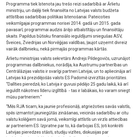
Programma tiek īstenota jau trešo reizi sadarbībā ar Ārlietu
ministriju, un daļēji tiek finansēta no Latvijas valsts budžeta
attīstības sadarbības politikas īstenošanai. Pateicoties
veiksmīgajai programmas norisei 2014. gadā un 2015. gada
pavasarī, programmai audzis ārējo atbalstītāju un finansētāju
skaits. Papildus būtisku finansiālo ieguldījumi sniegušas ASV,
Šveices, Zviedrijas un Norvēģijas valdības, ļaujot uzņemt divreiz
vairāk dalībnieku, nekā pirmajās programmas kārtās.
Ārlietu ministrijas valsts sekretārs Andrejs Pildegovičs, uzrunājot
programmas dalībniekus, norādīja, ka Austrumu partnerības un
Centrālāzijas valstis ir svarīgi partneri Latvijai, un to apliecināja arī
Latvijas kā prezidējošās valsts ES Padomē izvirzītās prioritātes.
“Dalīties pieredzē, ko Latvija ir guvusi pēdējo 25 gadu laikā, kā arī
ieguldīt nākotnes līderu izglītībā - tas ir labākais, ko varam sniegt
mūsu partneriem.”
“Mēs RJA ticam, ka jaunie profesionāļi, atgriežoties savās valstīs,
spēs izmantot jauniegūtās zināšanas, veicinās sadarbību ar citu
valstu kolēģiem savā jomā, veiksmīgi attīstīs un virzīs attiecības
ar partneriem ES. Izpratne par to, kā darbojas ES, ļoti konkrēti
Latvijas pieredzes stāsti, studiju vizītes, diskusijas par