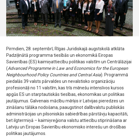
Pirmdien, 28. septembrī, Rīgas Juridiskajā augstskolā atklāta
Padziļinātā programma tiesībās un ekonomikā Eiropas
Savienības (ES) kaimiņattiecību politikas valstīm un Centrālāzijai
(
Advanced Programme in Law and Economics for the European
Neighbourhood Policy Countries and Central Asia
). Programmā
piedalās 39 valsts pārvaldes un nevalstisko organizāciju
profesionāļi no 11 valstīm, kas trīs mēnešu intensīvos kursos
apgūs ES un starptautiskās tiesības, ekonomikas un politikas
jautājumus. Galvenais mācību mērķis ir Latvijas pieredzes un
zināšanu tālāka nodošana, paaugstinot dalībvalstu publiskās
administrācijas un pilsoniskās sabiedrības pārstāvju kapacitāti,
bet ilgtermiņā – kaimiņreģiona valstu attiecību stiprināšana ar
Latviju un Eiropas Savienību ekonomisko interešu un drošības
politikas jautājumos.