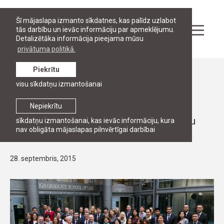
Šī mājaslapa izmanto sīkdatnes, kas palīdz uzlabot
tās darbību un ievāc informāciju par apmeklējumu.
Detalizētāka informācija pieejama mūsu
privātuma politikā.
Piekrītu
Ziņas
visu sīkdatņu izmantošanai
39 Eiropas Savienības kaimiņvalstu un
Centrālāzijas profesionāļi trīs mēnešu
Nepiekrītu
garumā apgūs ES tiesības un ekonomiku
sīkdatņu izmantošanai, kas ievāc informāciju, kura
nav obligāta mājaslapas pilnvērtīgai darbībai
Rīgas Juridiskajā augstskolā
28. septembris, 2015