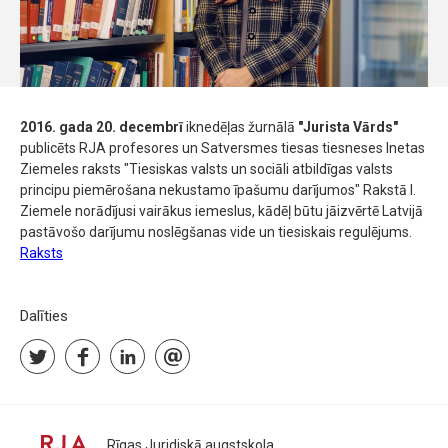
2016. gada 20. decembrī
iknedēļas žurnālā
"Jurista Vārds"
publicēts RJA profesores un Satversmes tiesas tiesneses Inetas
Ziemeles raksts "Tiesiskas valsts un sociāli atbildīgas valsts
principu piemērošana nekustamo īpašumu darījumos" Rakstā I.
Ziemele norādījusi vairākus iemeslus, kādēļ būtu jāizvērtē Latvijā
pastāvošo darījumu noslēgšanas vide un tiesiskais regulējums.
Raksts
Dalīties
Rīgas Juridiskā augstskola