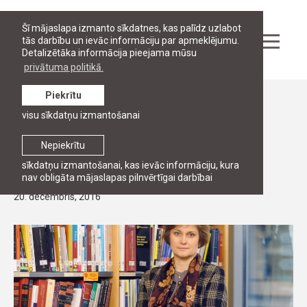
Šī mājaslapa izmanto sīkdatnes, kas palīdz uzlabot
tās darbību un ievāc informāciju par apmeklējumu.
Detalizētāka informācija pieejama mūsu
privātuma politikā.
Piekrītu
Ziņas
visu sīkdatņu izmantošanai
Žurnālā "Jurista vārds" publicēts RJA
profesores Inetas Ziemeles raksts par
Nepiekrītu
nekustamo īpašumu darījumiem
sīkdatņu izmantošanai, kas ievāc informāciju, kura
nav obligāta mājaslapas pilnvērtīgai darbībai
20. decembris, 2016