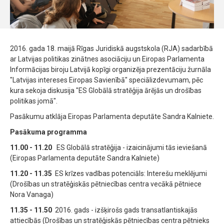
2016. gada 18. maijā Rīgas Juridiskā augstskola (RJA) sadarbībā
ar Latvijas politikas zinātnes asociāciju un Eiropas Parlamenta
Informācijas biroju Latvijā kopīgi organizēja prezentāciju žurnāla
"Latvijas intereses Eiropas Savienībā" speciālizdevumam, pēc
kura sekoja diskusija "ES Globālā stratēģija ārējās un drošības
politikas jomā".
Pasākumu atklāja Eiropas Parlamenta deputāte Sandra Kalniete.
Pasākuma programma
11.00 - 11.20
ES Globālā stratēģija - izaicinājumi tās ieviešanā
(Eiropas Parlamenta deputāte Sandra Kalniete)
11.20 - 11.35
ES krīzes vadības potenciāls: Interešu meklējumi
(Drošības un stratēģiskās pētniecības centra vecākā pētniece
Nora Vanaga)
11.35 - 11.50
2016. gads - izšķirošs gads transatlantiskajās
attiecībās (Drošības un stratēģiskās pētniecības centra pētnieks