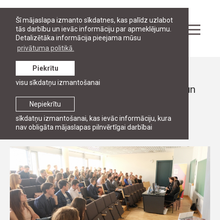
Šī mājaslapa izmanto sīkdatnes, kas palīdz uzlabot
tās darbību un ievāc informāciju par apmeklējumu.
Detalizētāka informācija pieejama mūsu
privātuma politikā.
Piekrītu
Ziņas
visu sīkdatņu izmantošanai
Diskusija "ES Globālā stratēģija ārējās un
drošības politikas jomā"
Nepiekrītu
sīkdatņu izmantošanai, kas ievāc informāciju, kura
18. maijs, 2016
nav obligāta mājaslapas pilnvērtīgai darbībai