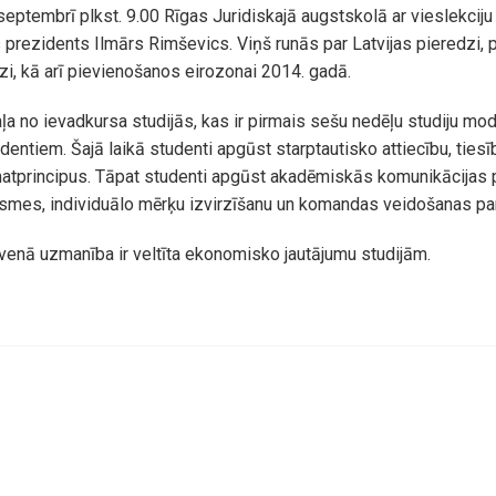
 septembrī plkst. 9.00 Rīgas Juridiskajā augstskolā ar vieslekcij
 prezidents Ilmārs Rimševics. Viņš runās par Latvijas pieredzi, 
i, kā arī pievienošanos eirozonai 2014. gadā.
daļa no ievadkursa studijās, kas ir pirmais sešu nedēļu studiju mo
dentiem. Šajā laikā studenti apgūst starptautisko attiecību, ties
atprincipus. Tāpat studenti apgūst akadēmiskās komunikācijas
smes, individuālo mērķu izvirzīšanu un komandas veidošanas pa
venā uzmanība ir veltīta ekonomisko jautājumu studijām.