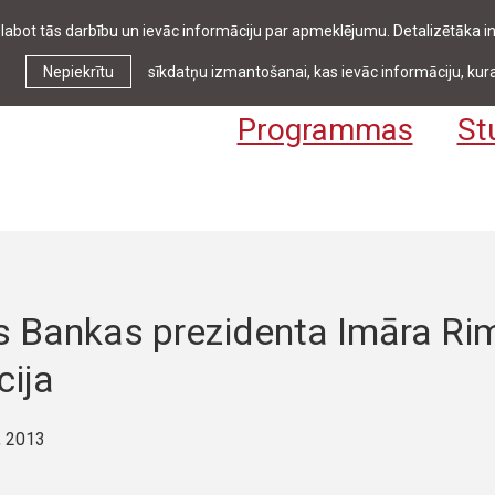
zlabot tās darbību un ievāc informāciju par apmeklējumu. Detalizētāka
Ziņas & pasākumi
Bibliotēka
Kontakti
Stud
Nepiekrītu
sīkdatņu izmantošanai, kas ievāc informāciju, kura
Programmas
St
as Bankas prezidenta Imāra Ri
cija
, 2013