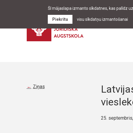
Šī mājaslapa izmanto sīkdatnes, kas palīdz u
Piekrītu
visu sīkdatņu izmantošanai
Latvij
Ziņas
vieslek
25. septembris