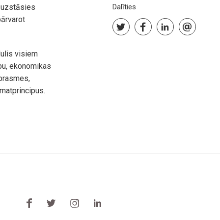
u uzstāsies
Dalīties
pārvarot
dulis visiem
ību, ekonomikas
 prasmes,
matprincipus.