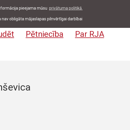
 informācija pieejama mūsu
privātuma politikā.
entiem & darbiniekiem
Pieteikties
EN
 nav obligāta mājaslapas pilnvērtīgai darbībai
udēt
Pētniecība
Par RJA
mševica