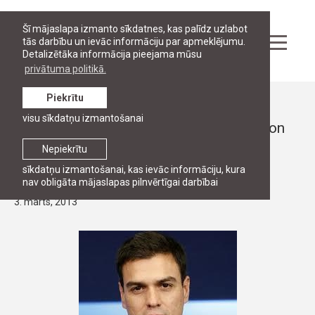
Šī mājaslapa izmanto sīkdatnes, kas palīdz uzlabot
tās darbību un ievāc informāciju par apmeklējumu.
Detalizētāka informācija pieejama mūsu
privātuma politikā.
Piekrītu
Ziņas
visu sīkdatņu izmantošanai
Profesora Pedro Sanchez Perez-Castejon
vieslekcijas Ekonomiskās un
Nepiekrītu
komercdiplomātijas kursā
sīkdatņu izmantošanai, kas ievāc informāciju, kura
nav obligāta mājaslapas pilnvērtīgai darbībai
3. marts, 2013