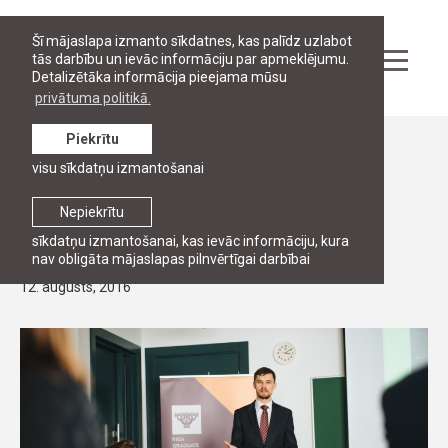
Šī mājaslapa izmanto sīkdatnes, kas palīdz uzlabot
tās darbību un ievāc informāciju par apmeklējumu.
Detalizētāka informācija pieejama mūsu
privātuma politikā.
Piekrītu
Ziņas
visu sīkdatņu izmantošanai
Intensīvais kurss “Advokātu un juridiskā
biroja vadīšana un mārketings Baltijas
Nepiekrītu
valstīs”
sīkdatņu izmantošanai, kas ievāc informāciju, kura
nav obligāta mājaslapas pilnvērtīgai darbībai
12. augusts, 2016