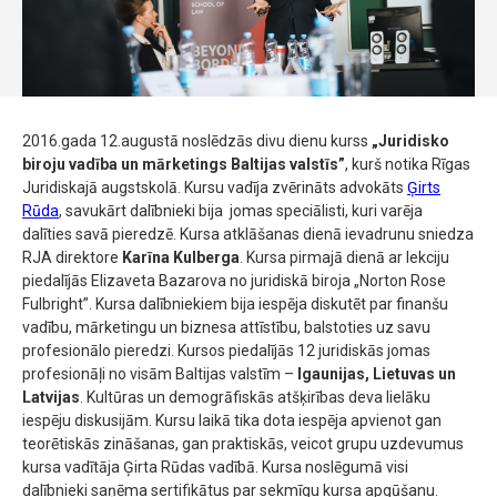
2016.gada 12.augustā noslēdzās divu dienu kurss
„Juridisko
biroju vadība un mārketings Baltijas valstīs”
, kurš notika Rīgas
Juridiskajā augstskolā. Kursu vadīja zvērināts advokāts
Ģirts
Rūda
, savukārt dalībnieki bija jomas speciālisti, kuri varēja
dalīties savā pieredzē. Kursa atklāšanas dienā ievadrunu sniedza
RJA direktore
Karīna Kulberga
. Kursa pirmajā dienā ar lekciju
piedalījās Elizaveta Bazarova no juridiskā biroja „Norton Rose
Fulbright”. Kursa dalībniekiem bija iespēja diskutēt par finanšu
vadību, mārketingu un biznesa attīstību, balstoties uz savu
profesionālo pieredzi. Kursos piedalījās 12 juridiskās jomas
profesionāļi no visām Baltijas valstīm –
Igaunijas, Lietuvas un
Latvijas
. Kultūras un demogrāfiskās atšķirības deva lielāku
iespēju diskusijām. Kursu laikā tika dota iespēja apvienot gan
teorētiskās zināšanas, gan praktiskās, veicot grupu uzdevumus
kursa vadītāja Ģirta Rūdas vadībā. Kursa noslēgumā visi
dalībnieki saņēma sertifikātus par sekmīgu kursa apgūšanu.