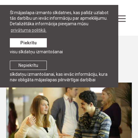
Šī mājaslapa izmanto sīkdatnes, kas palīdz uzlabot
tās darbību un ievāc informāciju par apmeklējumu.
Detalizētāka informācija pieejama mūsu
privātuma politikā.
Piekrītu
Ziņas
visu sīkdatņu izmantošanai
Nopratini studentu!
Nepiekrītu
31. marts, 2014
sīkdatņu izmantošanai, kas ievāc informāciju, kura
nav obligāta mājaslapas pilnvērtīgai darbībai