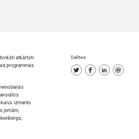
vokāti atkārtoti
Dalīties
aura programmas
pvienošanās
nansiālos
 kurus izmanto
as jomām,
okenbergs,