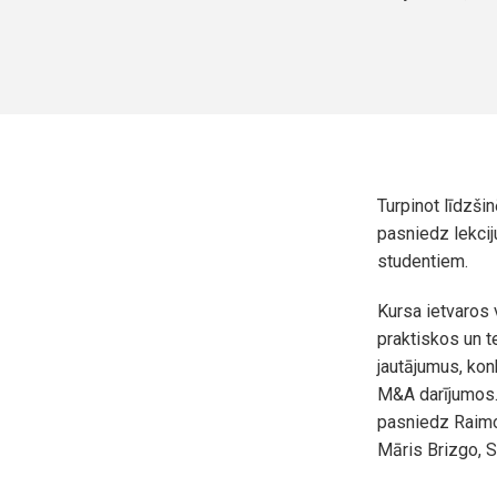
Turpinot līdzši
pasniedz lekci
studentiem.
Kursa ietvaros
praktiskos un t
jautājumus, kon
M&A darījumos. 
pasniedz Raimon
Māris Brizgo, S