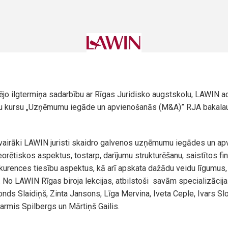
nējo ilgtermiņa sadarbību ar Rīgas Juridisko augstskolu, LAWIN ad
ju kursu „Uzņēmumu iegāde un apvienošanās (M&A)” RJA bakal
 vairāki LAWIN juristi skaidro galvenos uzņēmumu iegādes un a
eorētiskos aspektus, tostarp, darījumu strukturēšanu, saistītos fi
kurences tiesību aspektus, kā arī apskata dažādu veidu līgumus,
No LAWIN Rīgas biroja lekcijas, atbilstoši savām specializācij
ds Slaidiņš, Zinta Jansons, Līga Mervina, Iveta Ceple, Ivars Sl
armis Spilbergs un Mārtiņš Gailis.