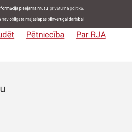
 informācija pieejama mūsu
privātuma politikā.
entiem & darbiniekiem
Pieteikties
EN
 nav obligāta mājaslapas pilnvērtīgai darbībai
udēt
Pētniecība
Par RJA
mu