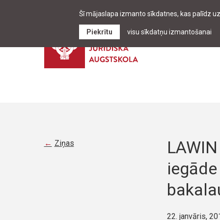
Šī mājaslapa izmanto sīkdatnes, kas palīdz u
Piekrītu
visu sīkdatņu izmantošanai
LAWIN 
Ziņas
iegāde
bakala
22. janvāris, 20