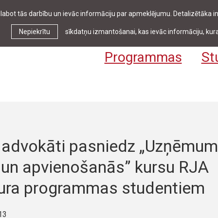
zlabot tās darbību un ievāc informāciju par apmeklējumu. Detalizētāka
Ziņas & pasākumi
Bibliotēka
Kontakti
Stud
Nepiekrītu
sīkdatņu izmantošanai, kas ievāc informāciju, kura
Programmas
St
advokāti pasniedz „Uzņēmu
 un apvienošanās” kursu RJA
ura programmas studentiem
13