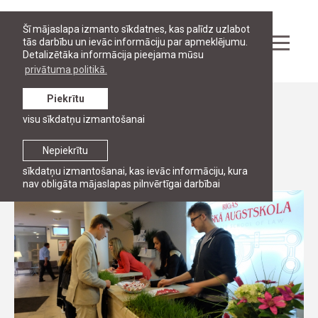
Šī mājaslapa izmanto sīkdatnes, kas palīdz uzlabot
tās darbību un ievāc informāciju par apmeklējumu.
Detalizētāka informācija pieejama mūsu
privātuma politikā.
Piekrītu
Ziņas
visu sīkdatņu izmantošanai
Atvērto durvju diena RJA
Nepiekrītu
24. maijs, 2016
sīkdatņu izmantošanai, kas ievāc informāciju, kura
nav obligāta mājaslapas pilnvērtīgai darbībai