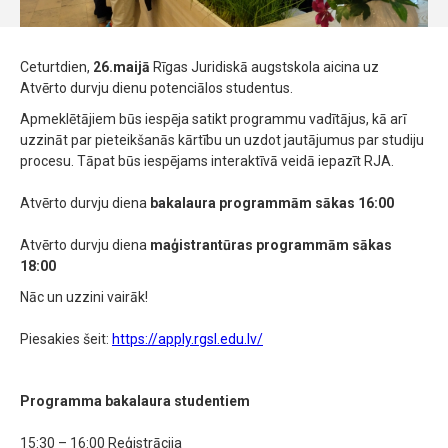
Ceturtdien,
26.maijā
Rīgas Juridiskā augstskola aicina uz
Atvērto durvju dienu potenciālos studentus.
Apmeklētājiem būs iespēja satikt programmu vadītājus, kā arī
uzzināt par pieteikšanās kārtību un uzdot jautājumus par studiju
procesu. Tāpat būs iespējams interaktīvā veidā iepazīt RJA.
Atvērto durvju diena
bakalaura programmām sākas 16:00
Atvērto durvju diena
maģistrantūras programmām sākas
18:00
Nāc un uzzini vairāk!
Piesakies šeit:
https://apply.rgsl.edu.lv/
Programma bakalaura studentiem
15:30 – 16:00 Reģistrācija