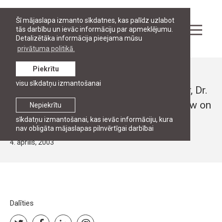
Šī mājaslapa izmanto sīkdatnes, kas palīdz uzlabot
tās darbību un ievāc informāciju par apmeklējumu.
Detalizētāka informācija pieejama mūsu
privātuma politikā.
Piekrītu
Ziņas
visu sīkdatņu izmantošanai
Open Jean Monnet lecture by Professor, Dr.
Leigh Hancher "An introduction to EU law on
Nepiekrītu
state aids".
sīkdatņu izmantošanai, kas ievāc informāciju, kura
nav obligāta mājaslapas pilnvērtīgai darbībai
4. aprīlis, 2003
Dalīties