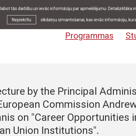
zlabot tās darbību un ievāc informāciju par apmeklējumu. Detalizētāka
Ziņas & pasākumi
Bibliotēka
Kontakti
Stud
Nepiekrītu
sīkdatņu izmantošanai, kas ievāc informāciju, kura
Programmas
St
cture by the Principal Adminis
 European Commission Andrew
is on "Career Opportunities i
n Union Institutions".