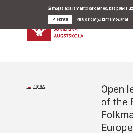
Šī mājaslapa izmanto sīkdatnes, kas palīdz u
Piekrītu
visu sīkdatņu izmantošanai
Open le
Ziņas
of the
Folkman
Europea