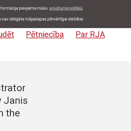
 informācija pieejama mūsu
privātuma politikā.
entiem & darbiniekiem
Pieteikties
EN
 nav obligāta mājaslapas pilnvērtīgai darbībai
udēt
Pētniecība
Par RJA
trator
 Janis
n the