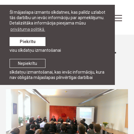
Šī mājaslapa izmanto sīkdatnes, kas palīdz uzlabot
tās darbību un ievāc informāciju par apmeklējumu.
Detalizētāka informācija pieejama mūsu
privātuma politikā.
Piekrītu
Ziņas
visu sīkdatņu izmantošanai
Paņeļdiskusija par reģionālo sadarbību "
(Kāpēc) kaimiņi sadarbojas"?
Nepiekrītu
sīkdatņu izmantošanai, kas ievāc informāciju, kura
4. marts, 2013
nav obligāta mājaslapas pilnvērtīgai darbībai