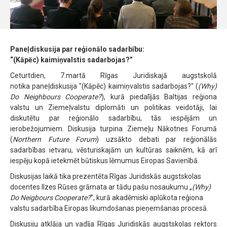
Paneļdiskusija par reģionālo sadarbību:
“(Kāpēc) kaimiņvalstis sadarbojas?”
Ceturtdien, 7.martā Rīgas Juridiskajā augstskolā
notika paneļdiskusija "(Kāpēc) kaimiņvalstis sadarbojas?" (
(Why)
Do Neighbours Cooperate?
), kurā piedalījās Baltijas reģiona
valstu un Ziemeļvalstu diplomāti un politikas veidotāji, lai
diskutētu par reģionālo sadarbību, tās iespējām un
ierobežojumiem. Diskusija turpina Ziemeļu Nākotnes Forumā
(
Northern Future Forum
) uzsākto debati par reģionālās
sadarbības ietvaru, vēsturiskajām un kultūras saiknēm, kā arī
iespēju kopā ietekmēt būtiskus lēmumus Eiropas Savienībā.
Diskusijas laikā tika prezentēta Rīgas Juridiskās augstskolas
docentes Ilzes Rūses grāmata ar tādu pašu nosaukumu „
(Why)
Do Neigbours Cooperate?
”, kurā akadēmiski aplūkota reģiona
valstu sadarbība Eiropas likumdošanas pieņemšanas procesā.
Diskusiju atklāja un vadīja Rīgas Juridiskās augstskolas rektors