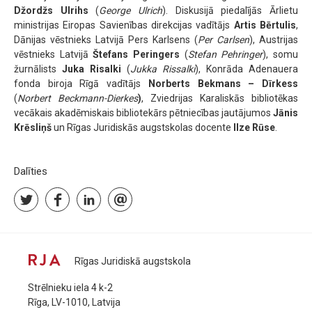
Džordžs Ulrihs
(
George Ulrich
). Diskusijā piedalījās Ārlietu
ministrijas Eiropas Savienības direkcijas vadītājs
Artis Bērtulis
,
Dānijas vēstnieks Latvijā Pers Karlsens (
Per Carlsen
), Austrijas
vēstnieks Latvijā
Štefans Peringers
(
Stefan Pehringer
), somu
žurnālists
Juka Risalki
(
Jukka Rissalki
), Konrāda Adenauera
fonda biroja Rīgā vadītājs
Norberts Bekmans – Dīrkess
(
Norbert Beckmann-Dierkes
)
, Zviedrijas Karaliskās bibliotēkas
vecākais akadēmiskais bibliotekārs pētniecības jautājumos
Jānis
Krēsliņš
un Rīgas Juridiskās augstskolas docente
Ilze Rūse
.
Dalīties
Rīgas Juridiskā augstskola
Strēlnieku iela 4 k-2
Rīga, LV-1010, Latvija