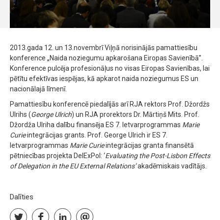
2013.gada 12. un 13.novembrī Viļņā norisinājās pamattiesību
konference „Naida noziegumu apkarošana Eiropas Savienībā”.
Konference pulcēja profesionāļus no visas Eiropas Savienības, lai
pētītu efektīvas iespējas, kā apkarot naida noziegumus ES un
nacionālajā līmenī.
Pamattiesību konferencē piedalījās arī RJA rektors Prof. Džordžs
Ulrihs (
George Ulrich
) un RJA prorektors Dr. Mārtiņš Mits. Prof.
Džordža Ulriha dalību finansēja ES 7. Ietvarprogrammas
Marie
Curie
integrācijas grants. Prof. George Ulrich ir ES 7.
Ietvarprogrammas
Marie Curie
integrācijas granta finansētā
pētniecības projekta DelExPol: ‘
Evaluating the Post-Lisbon Effects
of Delegation in the EU External Relations’
akadēmiskais vadītājs.
Dalīties