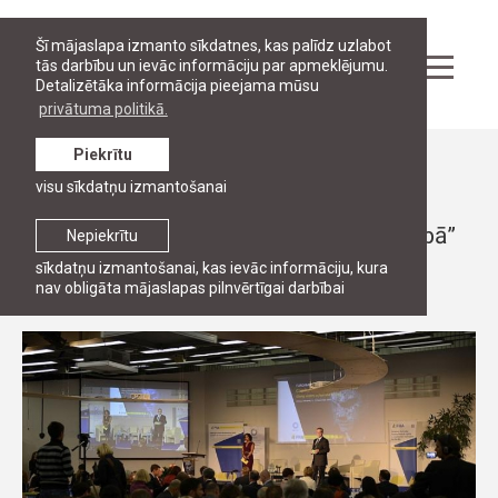
Šī mājaslapa izmanto sīkdatnes, kas palīdz uzlabot
tās darbību un ievāc informāciju par apmeklējumu.
Detalizētāka informācija pieejama mūsu
privātuma politikā.
Piekrītu
Ziņas
visu sīkdatņu izmantošanai
Dalība pamattiesību konferencē „Naida
noziegumu apkarošana Eiropas Savienībā”
Nepiekrītu
sīkdatņu izmantošanai, kas ievāc informāciju, kura
19. novembris, 2013
nav obligāta mājaslapas pilnvērtīgai darbībai