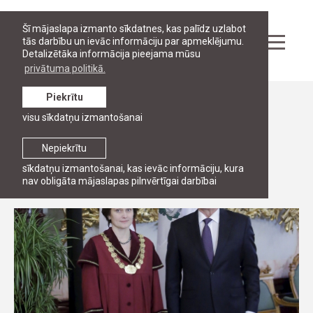
Šī mājaslapa izmanto sīkdatnes, kas palīdz uzlabot
tās darbību un ievāc informāciju par apmeklējumu.
Detalizētāka informācija pieejama mūsu
privātuma politikā.
Piekrītu
Ziņas
visu sīkdatņu izmantošanai
Profesore dr. Ineta Ziemele kļūst par
Satversmes tiesas tiesnesi
Nepiekrītu
sīkdatņu izmantošanai, kas ievāc informāciju, kura
16. janvāris, 2015
nav obligāta mājaslapas pilnvērtīgai darbībai