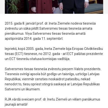
2015. gada 8. janvārī prof. dr. Ineta Ziemele nodeva tiesneša
zvērestu un sāka pildīt Satversmes tiesas tiesneša amata
pienākumus. Viņa Satversmes tiesas tiesneša amatā
apstiprināta 2014. gada 11. septembrī.
Iepriekš, kopš 2005. gada, Ineta Ziemele bija Eiropas Cilvēktiesību
tiesas (ECT) tiesnese, no 2012. gada - arī ECT palātas prezidente
un ECT tiesnešu statusa komisijas vadītāja.
Satversmes tiesas tiesneša zvērestu pieņem Valsts prezidents.
Tiesnesis svinīgi apsola būt godīgs un taisnīgs, uzticīgs Latvijas
Republikai, vienmēr censties noskaidrot patiesību, nekad
nenodot to, tiesu spriest stingrā saskaņā ar Latvijas Republikas
Satversmi un likumiem.
RJA vārdā sveicam prof. dr. Inetu Ziemeli un vēlam panākumus
jaunajā amatā!