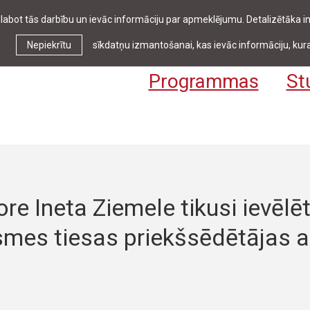
zlabot tās darbību un ievāc informāciju par apmeklējumu. Detalizētāka
Ziņas & pasākumi
Bibliotēka
Kontakti
Stud
Nepiekrītu
sīkdatņu izmantošanai, kas ievāc informāciju, kura
Programmas
St
re Ineta Ziemele tikusi ievēlē
smes tiesas priekšsēdētājas 