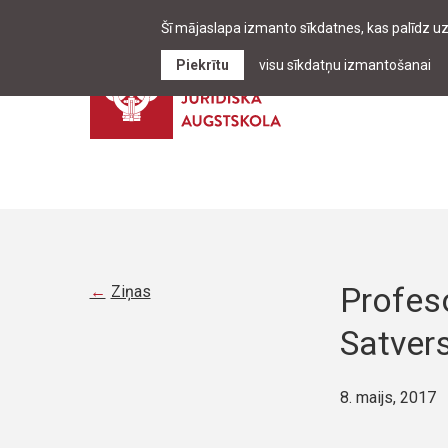
Šī mājaslapa izmanto sīkdatnes, kas palīdz u
Piekrītu
visu sīkdatņu izmantošanai
Profeso
Ziņas
Satver
8. maijs, 2017