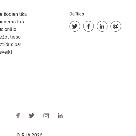
e šodien tika
Dalīties
ieņems trīs
ucionālo
ežot tiesu.
trīdus par
sveikt
© RJA 2026