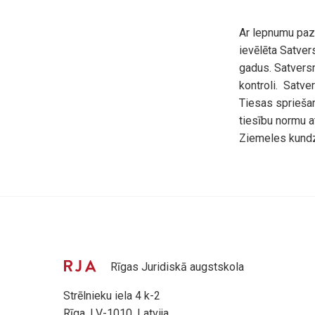
Ar lepnumu paz
ievēlēta Satve
gadus. Satversme
kontroli. Satver
Tiesas spriešan
tiesību normu a
Ziemeles kundz
Rīgas Juridiskā augstskola
Strēlnieku iela 4 k-2
Rīga, LV-1010, Latvija