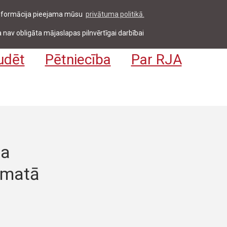
 informācija pieejama mūsu
privātuma politikā.
entiem & darbiniekiem
Pieteikties
EN
 nav obligāta mājaslapas pilnvērtīgai darbībai
udēt
Pētniecība
Par RJA
ta
amatā