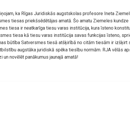
iņojam, ka Rīgas Juridiskās augstskolas profesore Ineta Ziemel
rsmes tiesas priekšsēdētājas amatā. Šo amatu Ziemeles kundze 
s tiesa ir neatkarīga tiesu varas institūcija, kura īsteno konstit
smes tiesa kā tiesu varas institūcija savas funkcijas īsteno, spri
as būtība Satversmes tiesā atšķirībā no citām tiesām ir izšķirt s
tbilstību augstāka juridiskā spēka tiesību normām. RJA vēlās ap
i un novēlēt panākumus jaunajā amatā!