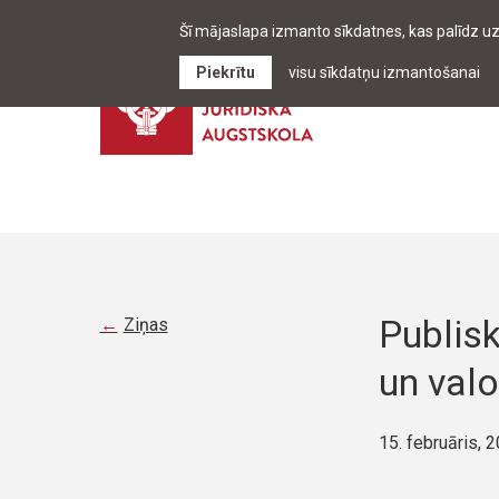
Šī mājaslapa izmanto sīkdatnes, kas palīdz u
Piekrītu
visu sīkdatņu izmantošanai
Publisk
Ziņas
un valo
15. februāris, 