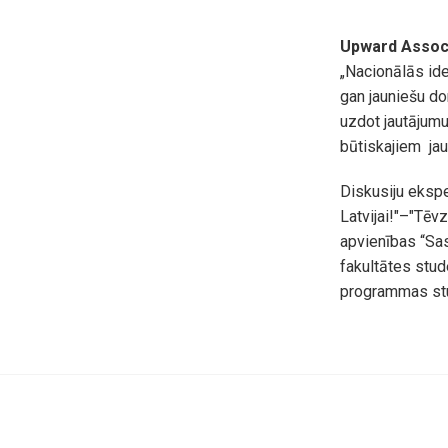
Upward Assoc
„Nacionālās iden
gan jauniešu do
uzdot jautājumu
būtiskajiem ja
Diskusiju ekspe
Latvijai!"–"Tēv
apvienības “Sa
fakultātes stud
programmas st