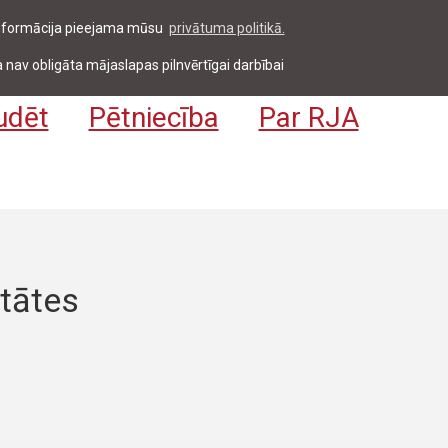
 informācija pieejama mūsu
privātuma politikā.
entiem & darbiniekiem
Pieteikties
EN
 nav obligāta mājaslapas pilnvērtīgai darbībai
udēt
Pētniecība
Par RJA
itātes