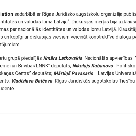
iation
sadarbībā ar Rīgas Juridisko augstskolu organizēja publis
titātes un valodas loma Latvijā“. Diskusijas mērķis bija uzklausīt
mas par nacionālās identitātes un valodas lomu Latvijā. Klausītāj
s un kopīgi ar diskusijas viesiem veicināt konstruktīvu dialogu p
utājumiem.
rtu grupā piedalījās
Ilmārs Latkovskis
Nacionālās apvienības 
zemei un Brīvībai/LNNK" deputāts;
Nikolajs Kabanovs
Politisko 
skaņas Centrs” deputāts;
Mārtiņš Pavasaris
Latvijas Universitā
ents;
Vladislava Batčeva
Rīgas Juridiskās augstskolas Tiesību
udente.