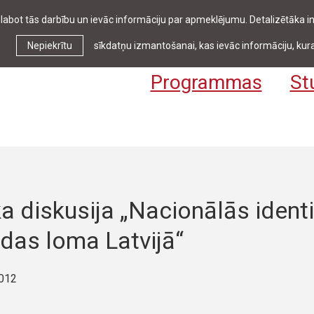
zlabot tās darbību un ievāc informāciju par apmeklējumu. Detalizētāka
Ziņas & pasākumi
Bibliotēka
Kontakti
Stud
Nepiekrītu
sīkdatņu izmantošanai, kas ievāc informāciju, kura
Programmas
St
a diskusija „Nacionālās ident
das loma Latvijā“
2012