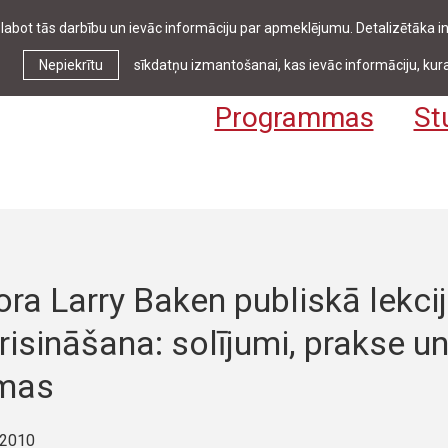
zlabot tās darbību un ievāc informāciju par apmeklējumu. Detalizētāka
Ziņas & pasākumi
Bibliotēka
Kontakti
Stud
Nepiekrītu
sīkdatņu izmantošanai, kas ievāc informāciju, kura
Programmas
St
ra Larry Baken publiskā lekci
 risināšana: solījumi, prakse u
mas
 2010