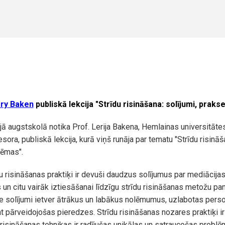
rry Baken
publiskā lekcija "Strīdu risināšana: solījumi, prak
jā augstskolā notika Prof. Lerija Bakena, Hemlainas universitāte
sora, publiskā lekcija, kurā viņš runāja par tematu "Strīdu risināša
lēmas".
 risināšanas praktiķi ir devuši daudzus solījumus par mediācijas
un citu vairāk iztiesāšanai līdzīgu strīdu risināšanas metožu p
e solījumi ietver ātrākus un labākus nolēmumus, uzlabotas pers
t pārveidojošas pieredzes. Strīdu risināšanas nozares praktiķi ir a
risināšanas tehnikas ir radījušas unikālas un satraucošas probl