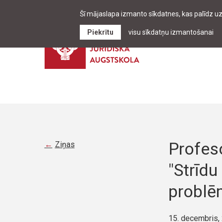
Šī mājaslapa izmanto sīkdatnes, kas palīdz u
Piekrītu
visu sīkdatņu izmantošanai
Profeso
Ziņas
"Strīdu
problē
15. decembris,