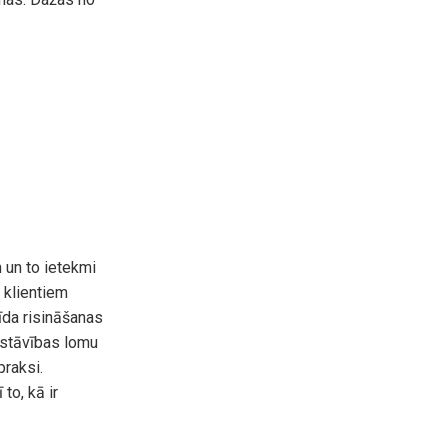
 un to ietekmi
 klientiem
īda risināšanas
zstāvības lomu
praksi.
to, kā ir