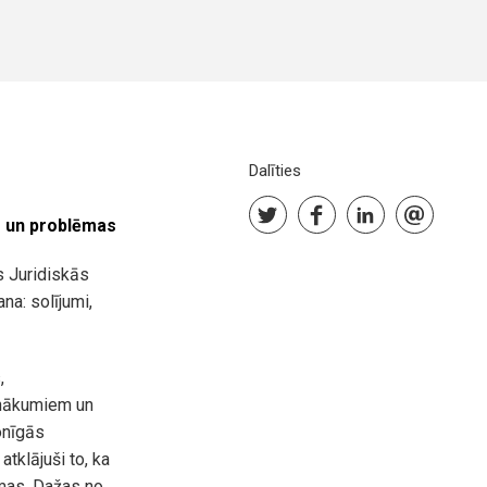
Dalīties
se un problēmas
s Juridiskās
na: solījumi,
,
anākumiem un
onīgās
tklājuši to, ka
ēmas. Dažas no