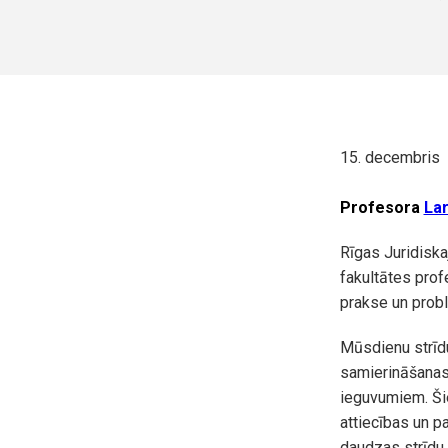
15. decembris
Profesora
La
Rīgas Juridiska
fakultātes profe
prakse un prob
Mūsdienu strīdu
samierināšanas 
ieguvumiem. Ši
attiecības un pa
daudzas strīdu 