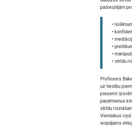
pašreizējām pr
• nolēmumu
• konfiden
• mediāci
• pretliku
• manipul
• strīdu r
Profesors Bake
uz tiesību piem
pieņemt izsvērt
paņēmienus kli
strīdu risināšan
Vienlaikus viņš 
iespējams integ