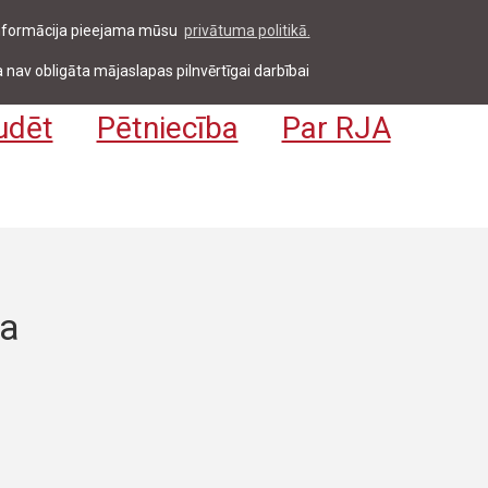
 informācija pieejama mūsu
privātuma politikā.
entiem & darbiniekiem
Pieteikties
EN
 nav obligāta mājaslapas pilnvērtīgai darbībai
udēt
Pētniecība
Par RJA
ja
n