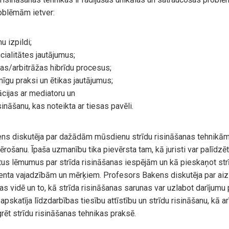
oblēmām ietver:
 izpildi;
cialitātes jautājumus;
jas/arbitrāžas hibrīdu procesus;
mīgu praksi un ētikas jautājumus;
ācijas ar mediatoru un
isināšanu, kas noteikta ar tiesas pavēli.
ns diskutēja par dažādām mūsdienu strīdu risināšanas tehnikām
ērošanu. Īpaša uzmanību tika pievērsta tam, kā juristi var palīdzēt
us lēmumus par strīda risināšanas iespējām un kā pieskaņot str
enta vajadzībām un mērķiem. Profesors Bakens diskutēja par ai
as vidē un to, kā strīda risināšanas sarunas var uzlabot darījumu 
apskatīja līdzdarbības tiesību attīstību un strīdu risināšanu, kā arī 
rēt strīdu risināšanas tehnikas praksē.