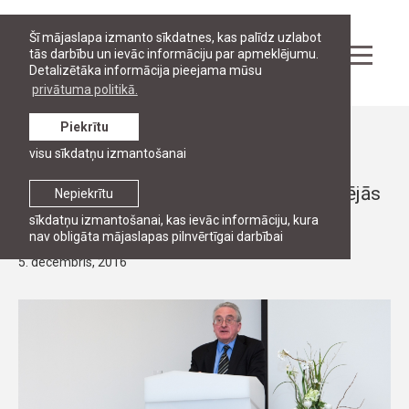
Šī mājaslapa izmanto sīkdatnes, kas palīdz uzlabot
tās darbību un ievāc informāciju par apmeklējumu.
Detalizētāka informācija pieejama mūsu
privātuma politikā.
Piekrītu
Ziņas
visu sīkdatņu izmantošanai
RJA notika publiskā lekcija “ANO
Starptautisko tiesību komisijas pašreizējās
Nepiekrītu
prioritātes un turpmākais darbs”
sīkdatņu izmantošanai, kas ievāc informāciju, kura
nav obligāta mājaslapas pilnvērtīgai darbībai
5. decembris, 2016