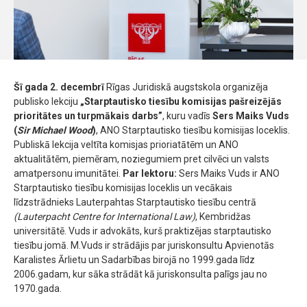
Šī gada 2. decembrī
Rīgas Juridiskā augstskola organizēja
publisko lekciju
„Starptautisko tiesību komisijas pašreizējās
prioritātes un turpmākais darbs”
, kuru vadīs
Sers Maiks Vuds
(
Sir Michael Wood
)
, ANO Starptautisko tiesību komisijas loceklis.
Publiskā lekcija veltīta komisjas prioriatātēm un ANO
aktualitātēm, piemēram, noziegumiem pret cilvēci un valsts
amatpersonu imunitātei.
Par lektoru:
Sers Maiks Vuds ir ANO
Starptautisko tiesību komisijas loceklis un vecākais
līdzstrādnieks Lauterpahtas Starptautisko tiesību centrā
(
Lauterpacht Centre for International Law)
, Kembridžas
universitātē. Vuds ir advokāts, kurš praktizējas starptautisko
tiesību jomā. M.Vuds ir strādājis par juriskonsultu Apvienotās
Karalistes Ārlietu un Sadarbības birojā no 1999.gada līdz
2006.gadam, kur sāka strādāt kā juriskonsulta palīgs jau no
1970.gada.