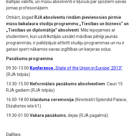
Baltijas valstīs, un mūsu absolventi ir kļuvuši par spožiem savas
jomas profesionāļiem.
Otrkārt, šogad
RJA absolventu rindām pievienosies pirmie
mūsu bakalaura studiju programmu „Tiesības un bizness” un
„Tiesības un diplomātija” absolventi
. Mēs lepojamies ar
studentiem, kuri uzdrīkstējās uzsākt mācības pilnīgi jaunās
programmās, ir palīdzējuši attīstīt studiju programmas un nu ir
gatavi spert nākamos savas izglītības un karjeras soļus.
Pasākumu programma
09.30-13.00
Konference
„State of the Union in Europe' 2013”
(RJA telpās)
13.30-15.00
Neformālais pasākums absolventiem
: Cauri 15
RJA gadiem (RJA telpās)
16.00-18.00
Izlaiduma ceremonija
(Kinoteātrī Splendid Palace,
Elizabetes iela 61)
19.30-01.00
Vakara pasākums
, dejas (RJA pagalmā).
Dalīties