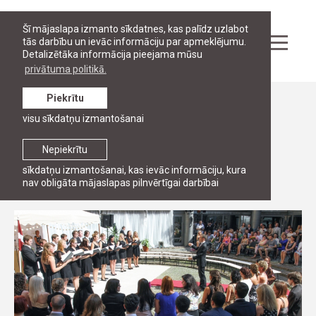
Šī mājaslapa izmanto sīkdatnes, kas palīdz uzlabot
tās darbību un ievāc informāciju par apmeklējumu.
Detalizētāka informācija pieejama mūsu
privātuma politikā.
Piekrītu
Ziņas
visu sīkdatņu izmantošanai
RJA 15 gadu jubilejas svinības un
absolventu salidojums
Nepiekrītu
sīkdatņu izmantošanai, kas ievāc informāciju, kura
2. jūlijs, 2013
nav obligāta mājaslapas pilnvērtīgai darbībai