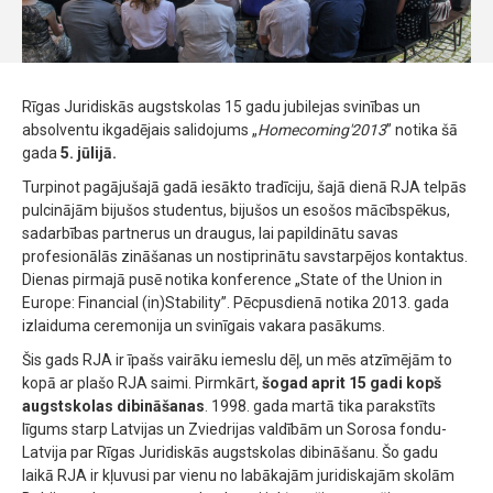
Rīgas Juridiskās augstskolas 15 gadu jubilejas svinības un
absolventu ikgadējais salidojums „
Homecoming'2013
” notika šā
gada
5. jūlijā.
Turpinot pagājušajā gadā iesākto tradīciju, šajā dienā RJA telpās
pulcinājām bijušos studentus, bijušos un esošos mācībspēkus,
sadarbības partnerus un draugus, lai papildinātu savas
profesionālās zināšanas un nostiprinātu savstarpējos kontaktus.
Dienas pirmajā pusē notika konference „State of the Union in
Europe: Financial (in)Stability”. Pēcpusdienā notika 2013. gada
izlaiduma ceremonija un svinīgais vakara pasākums.
Šis gads RJA ir īpašs vairāku iemeslu dēļ, un mēs atzīmējām to
kopā ar plašo RJA saimi. Pirmkārt,
šogad aprit 15 gadi kopš
augstskolas dibināšanas
. 1998. gada martā tika parakstīts
līgums starp Latvijas un Zviedrijas valdībām un Sorosa fondu-
Latvija par Rīgas Juridiskās augstskolas dibināšanu. Šo gadu
laikā RJA ir kļuvusi par vienu no labākajām juridiskajām skolām