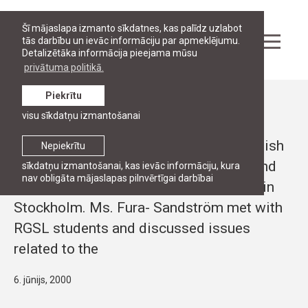
Šī mājaslapa izmanto sīkdatnes, kas palīdz uzlabot
tās darbību un ievāc informāciju par apmeklējumu.
Detalizētāka informācija pieejama mūsu
privātuma politikā.
Piekrītu
Ziņas
visu sīkdatņu izmantošanai
RGSL had a special guest, Ms. Elisabet
Fura-Sandström, President of the Swedish
Nepiekrītu
Bar Association (Advokatsamfundet) and
sīkdatņu izmantošanai, kas ievāc informāciju, kura
nav obligāta mājaslapas pilnvērtīgai darbībai
senior partner of the Law Office VINGE in
Stockholm. Ms. Fura- Sandström met with
RGSL students and discussed issues
related to the
6. jūnijs, 2000