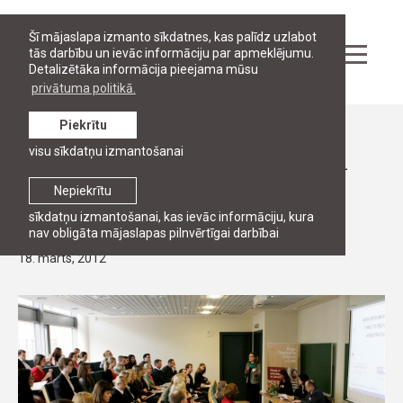
Šī mājaslapa izmanto sīkdatnes, kas palīdz uzlabot
tās darbību un ievāc informāciju par apmeklējumu.
Detalizētāka informācija pieejama mūsu
privātuma politikā.
Piekrītu
Ziņas
visu sīkdatņu izmantošanai
RJA organizē konferenci par UNCITRAL
parauglikuma piemērotību Latvijas
Nepiekrītu
šķīrējtiesu regulējumam
sīkdatņu izmantošanai, kas ievāc informāciju, kura
nav obligāta mājaslapas pilnvērtīgai darbībai
18. marts, 2012