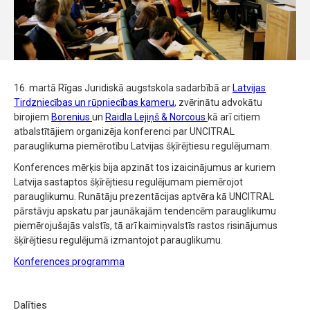
16. martā Rīgas Juridiskā augstskola sadarbībā ar
Latvijas
Tirdzniecības un rūpniecības kameru
, zvērinātu advokātu
birojiem
Borenius
un
Raidla Lejiņš & Norcous
kā arī citiem
atbalstītājiem organizēja konferenci par UNCITRAL
parauglikuma piemērotību Latvijas šķīrējtiesu regulējumam.
Konferences mērķis bija apzināt tos izaicinājumus ar kuriem
Latvija sastaptos šķīrējtiesu regulējumam piemērojot
parauglikumu. Runātāju prezentācijas aptvēra kā UNCITRAL
pārstāvju apskatu par jaunākajām tendencēm parauglikumu
piemērojušajās valstīs, tā arī kaimiņvalstīs rastos risinājumus
šķīrējtiesu regulējumā izmantojot parauglikumu.
Konferences programma
Dalīties