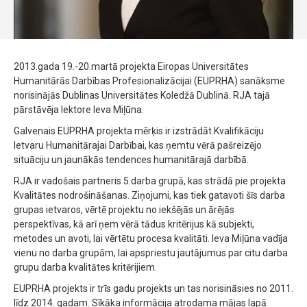
2013.gada 19.-20.martā projekta Eiropas Universitātes
Humanitārās Darbības Profesionalizācijai (EUPRHA) sanāksme
norisinājās Dublinas Universitātes Koledžā Dublinā. RJA tajā
pārstāvēja lektore Ieva Miļūna.
Galvenais EUPRHA projekta mērķis ir izstrādāt Kvalifikāciju
Ietvaru Humanitārajai Darbībai, kas ņemtu vērā pašreizējo
situāciju un jaunākās tendences humanitārajā darbībā.
RJA ir vadošais partneris 5.darba grupā, kas strādā pie projekta
Kvalitātes nodrošināšanas. Ziņojumi, kas tiek gatavoti šīs darba
grupas ietvaros, vērtē projektu no iekšējās un ārējās
perspektīvas, kā arī ņem vērā tādus kritērijus kā subjekti,
metodes un avoti, lai vērtētu procesa kvalitāti. Ieva Miļūna vadīja
vienu no darba grupām, lai apspriestu jautājumus par citu darba
grupu darba kvalitātes kritērijiem.
EUPRHA projekts ir trīs gadu projekts un tas norisināsies no 2011.
līdz 2014. gadam. Sīkāka informācija atrodama mājas lapā