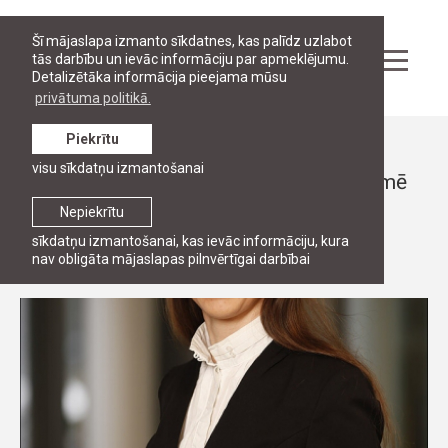
Šī mājaslapa izmanto sīkdatnes, kas palīdz uzlabot
tās darbību un ievāc informāciju par apmeklējumu.
Detalizētāka informācija pieejama mūsu
privātuma politikā.
Piekrītu
Ziņas
visu sīkdatņu izmantošanai
RJA piedalās EUPRHA projekta sanāksmē
Dublinā
Nepiekrītu
sīkdatņu izmantošanai, kas ievāc informāciju, kura
20. marts, 2013
nav obligāta mājaslapas pilnvērtīgai darbībai