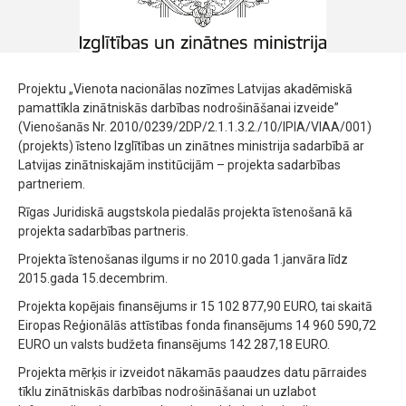
Projektu „Vienota nacionālas nozīmes Latvijas akadēmiskā
pamattīkla zinātniskās darbības nodrošināšanai izveide”
(Vienošanās Nr. 2010/0239/2DP/2.1.1.3.2./10/IPIA/VIAA/001)
(projekts) īsteno Izglītības un zinātnes ministrija sadarbībā ar
Latvijas zinātniskajām institūcijām – projekta sadarbības
partneriem.
Rīgas Juridiskā augstskola piedalās projekta īstenošanā kā
projekta sadarbības partneris.
Projekta īstenošanas ilgums ir no 2010.gada 1.janvāra līdz
2015.gada 15.decembrim.
Projekta kopējais finansējums ir 15 102 877,90 EURO, tai skaitā
Eiropas Reģionālās attīstības fonda finansējums 14 960 590,72
EURO un valsts budžeta finansējums 142 287,18 EURO.
Projekta mērķis ir izveidot nākamās paaudzes datu pārraides
tīklu zinātniskās darbības nodrošināšanai un uzlabot