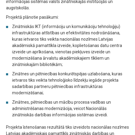
informācijas sistēmas valsts zinātniskajās institūcijās un
augstskolās.
Projektā plānotie pasākumi:
Zinātniskās IKT (informāciju un komunikāciju tehnoloģiju)
infrastruktūras attīstības un efektivitātes nodrošināšana,
kuras ietvaros tiks veikta nacionālas nozīmes Latvijas
akadēmiskā pamattīkla izveide, koplietošanas datu centra
izveide un aprīkošana, vienotas piekļuves izveide un
modernizēšana ārvalstu akadēmiskajiem tīkliem un
zinātniskajām bibliotēkām;
Zinātnes un pētniecības konkurētspējas uzlabošana, kuras
ietvaros tiks veikta tehnoloģisko līdzekļu iegāde projekta
sadarbības partneru pētniecības infrastruktūras
modernizēšanai;
Zinātnes, pētniecības un mācību procesa vadības un
administrēšanas modernizācija, veicot Nacionālās
zinātniskās darbības informācijas sistēmas izveidi.
Projekta īstenošanas rezultātā tiks izveidots nacionālas nozīmes
Latvijas akadēmiskais pamattīkls zinātniskās darbības un