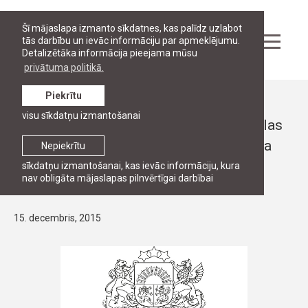
Šī mājaslapa izmanto sīkdatnes, kas palīdz uzlabot
tās darbību un ievāc informāciju par apmeklējumu.
Detalizētāka informācija pieejama mūsu
privātuma politikā.
Piekrītu
Ziņas
visu sīkdatņu izmantošanai
RJA piedalās projektā „Vienota nacionālas
nozīmes Latvijas akadēmiskā pamattīkla
Nepiekrītu
zinātniskās darbības nodrošināšanai
sīkdatņu izmantošanai, kas ievāc informāciju, kura
nav obligāta mājaslapas pilnvērtīgai darbībai
izveide”
15. decembris, 2015