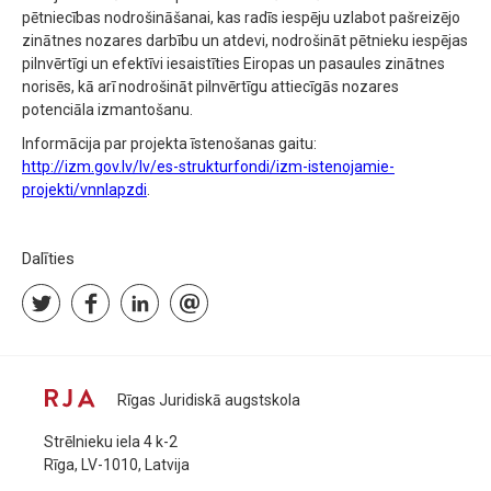
pētniecības nodrošināšanai, kas radīs iespēju uzlabot pašreizējo
zinātnes nozares darbību un atdevi, nodrošināt pētnieku iespējas
pilnvērtīgi un efektīvi iesaistīties Eiropas un pasaules zinātnes
norisēs, kā arī nodrošināt pilnvērtīgu attiecīgās nozares
potenciāla izmantošanu.
Informācija par projekta īstenošanas gaitu:
http://izm.gov.lv/lv/es-strukturfondi/izm-istenojamie-
projekti/vnnlapzdi
.
Dalīties
Rīgas Juridiskā augstskola
Strēlnieku iela 4 k-2
Rīga, LV-1010, Latvija