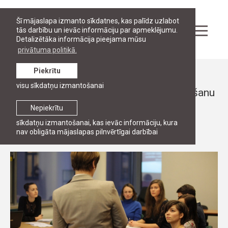
Šī mājaslapa izmanto sīkdatnes, kas palīdz uzlabot
tās darbību un ievāc informāciju par apmeklējumu.
Detalizētāka informācija pieejama mūsu
privātuma politikā.
Piekrītu
Ziņas
visu sīkdatņu izmantošanai
RJA organizē mācības par pārrunu vadīšanu
VARAM pārstāvjiem
Nepiekrītu
sīkdatņu izmantošanai, kas ievāc informāciju, kura
3. novembris, 2014
nav obligāta mājaslapas pilnvērtīgai darbībai