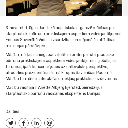
3. novembrī Rīgas Juridiskā augstskola organizē mācības par
starptautisko pārrunu praktiskajiem aspektiem vides jautājumos
Eiropas Savienībā Vides aizsardzības un reģionālās attīstības
ministrijas pārstāvjiem.
Mācību mērķis ir sniegt padziļinātu izpratni par starptautisko
pārrunu praktiskajiem aspektiem vides jautājumos globālajos
forumos, īpaši koncentrējoties uz dalībvalsts perspektīvu,
atrodoties prezidentūras lomā Eiropas Savienības Padomē.
Mācību formāts ir interaktīvs un iekļauj praktiskos uzdevumus.
Mācību vadītāja ir Anette Albjerg Ejersted, pieredzējusi
starptautisko pārrunu vadīšanas eksperte no Dānijas.
Dalīties