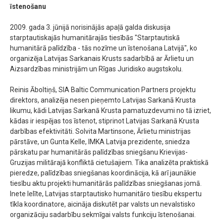
īstenošanu
2009. gada 3. jūnijā norisinājās apaļā galda diskusija
starptautiskajās humanitārajās tiesībās "Starptautiskā
humanitārā palīdzība - tās nozīme un īstenošana Latvijā", ko
organizēja Latvijas Sarkanais Krusts sadarbībā ar Ārlietu un
Aizsardzības ministrijām un Rīgas Juridisko augstskolu.
Reinis Āboltiņš, SIA Baltic Communication Partners projektu
direktors, analizēja nesen pieņemto Latvijas Sarkanā Krusta
likumu, kādi Latvijas Sarkanā Krusta pamatuzdevumi no tā izriet,
kādas ir iespējas tos īstenot, stiprinot Latvijas Sarkanā Krusta
darbības efektivitāti. Solvita Martinsone, Ārlietu ministrijas
pārstāve, un Gunta Kelle, IMKA Latvija prezidente, sniedza
pārskatu par humanitārās palīdzības sniegšanu Krievijas-
Gruzijas militārajā konfliktā cietušajiem. Tika analizēta praktiskā
pieredze, palīdzības sniegšanas koordinācija, kā arī jaunākie
tiesību aktu projekti humanitārās palīdzības sniegšanas jomā.
Inete Ielīte, Latvijas starptautisko humanitāro tiesību ekspertu
tīkla koordinatore, aicināja diskutēt par valsts un nevalstisko
organizāciju sadarbību sekmīgai valsts funkciju īstenošanai.