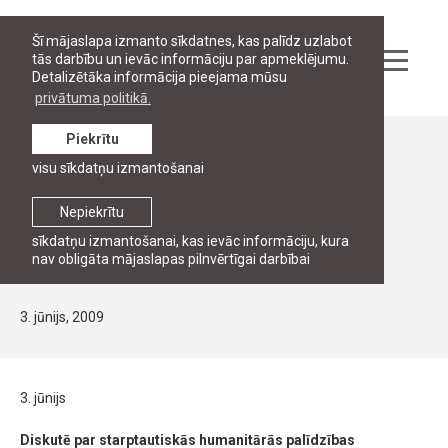
Šī mājaslapa izmanto sīkdatnes, kas palīdz uzlabot
tās darbību un ievāc informāciju par apmeklējumu.
Detalizētāka informācija pieejama mūsu
privātuma politikā.
Piekrītu
Ziņas
visu sīkdatņu izmantošanai
Apaļais galds starptautiskajās
humanitārajās tiesībās "Starptautiskā
Nepiekrītu
humanitārā palīdzība - tās nozīme un
sīkdatņu izmantošanai, kas ievāc informāciju, kura
nav obligāta mājaslapas pilnvērtīgai darbībai
īstenošana Latvijā".
3. jūnijs, 2009
3. jūnijs
Diskutē par starptautiskās humanitārās palīdzības