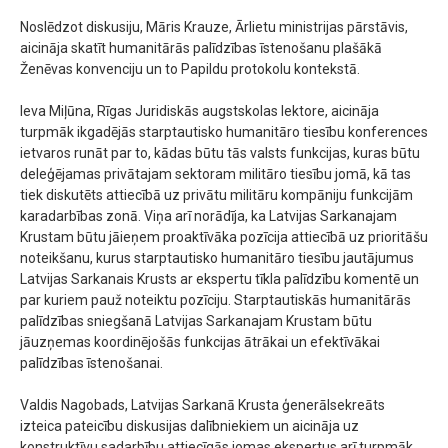
Noslēdzot diskusiju, Māris Krauze, Ārlietu ministrijas pārstāvis,
aicināja skatīt humanitārās palīdzības īstenošanu plašākā
Ženēvas konvenciju un to Papildu protokolu kontekstā.
Ieva Miļūna, Rīgas Juridiskās augstskolas lektore, aicināja
turpmāk ikgadējās starptautisko humanitāro tiesību konferences
ietvaros runāt par to, kādas būtu tās valsts funkcijas, kuras būtu
deleģējamas privātajam sektoram militāro tiesību jomā, kā tas
tiek diskutēts attiecībā uz privātu militāru kompāniju funkcijām
karadarbības zonā. Viņa arī norādīja, ka Latvijas Sarkanajam
Krustam būtu jāieņem proaktīvāka pozīcija attiecībā uz prioritāšu
noteikšanu, kurus starptautisko humanitāro tiesību jautājumus
Latvijas Sarkanais Krusts ar ekspertu tīkla palīdzību komentē un
par kuriem pauž noteiktu pozīciju. Starptautiskās humanitārās
palīdzības sniegšanā Latvijas Sarkanajam Krustam būtu
jāuzņemas koordinējošās funkcijas ātrākai un efektīvākai
palīdzības īstenošanai.
Valdis Nagobads, Latvijas Sarkanā Krusta ģenerālsekreāts
izteica pateicību diskusijas dalībniekiem un aicināja uz
konstruktīvu sadarbību attiecīgās jomas ekspertus arī turpmāk.