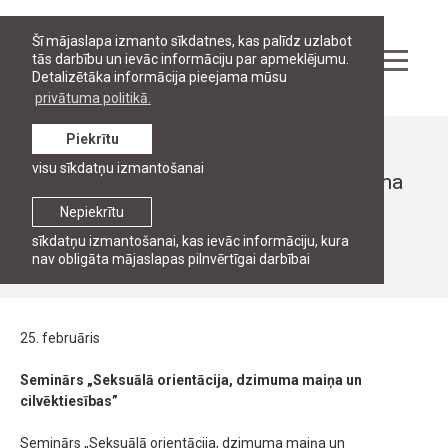
Šī mājaslapa izmanto sīkdatnes, kas palīdz uzlabot
tās darbību un ievāc informāciju par apmeklējumu.
Detalizētāka informācija pieejama mūsu
privātuma politikā.
Piekrītu
Ziņas
visu sīkdatņu izmantošanai
Seminārs „Seksuālā orientācija, dzimuma
maiņa un cilvēktiesības”
Nepiekrītu
sīkdatņu izmantošanai, kas ievāc informāciju, kura
25. februāris, 2011
nav obligāta mājaslapas pilnvērtīgai darbībai
25. februāris
Seminārs „Seksuālā orientācija, dzimuma maiņa un
cilvēktiesības”
Seminārs „Seksuālā orientācija, dzimuma maiņa un