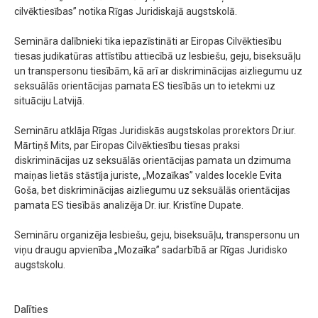
cilvēktiesības” notika Rīgas Juridiskajā augstskolā.
Semināra dalībnieki tika iepazīstināti ar Eiropas Cilvēktiesību
tiesas judikatūras attīstību attiecībā uz lesbiešu, geju, biseksuāļu
un transpersonu tiesībām, kā arī ar diskriminācijas aizliegumu uz
seksuālās orientācijas pamata ES tiesībās un to ietekmi uz
situāciju Latvijā.
Semināru atklāja Rīgas Juridiskās augstskolas prorektors Dr.iur.
Mārtiņš Mits, par Eiropas Cilvēktiesību tiesas praksi
diskriminācijas uz seksuālās orientācijas pamata un dzimuma
maiņas lietās stāstīja juriste, „Mozaīkas” valdes locekle Evita
Goša, bet diskriminācijas aizliegumu uz seksuālās orientācijas
pamata ES tiesībās analizēja Dr. iur. Kristīne Dupate.
Semināru organizēja lesbiešu, geju, biseksuāļu, transpersonu un
viņu draugu apvienība „Mozaīka” sadarbībā ar Rīgas Juridisko
augstskolu.
Dalīties