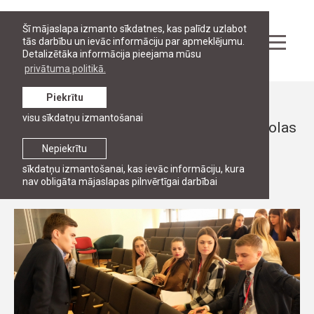
Šī mājaslapa izmanto sīkdatnes, kas palīdz uzlabot
tās darbību un ievāc informāciju par apmeklējumu.
Detalizētāka informācija pieejama mūsu
privātuma politikā.
Piekrītu
Ziņas
visu sīkdatņu izmantošanai
RJA notiek notiek Pavasara izcilības skolas
otrā nodarbība
Nepiekrītu
sīkdatņu izmantošanai, kas ievāc informāciju, kura
4. aprīlis, 2016
nav obligāta mājaslapas pilnvērtīgai darbībai