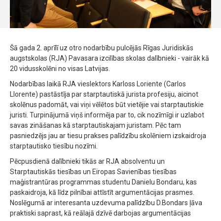
Šā gada 2. aprīlī uz otro nodarbību pulcējās Rīgas Juridiskās
augstskolas (RJA) Pavasara izcilības skolas dalībnieki - vairāk kā
20 vidusskolēni no visas Latvijas.
Nodarbības laikā RJA vieslektors Karloss Loriente (Carlos
Llorente) pastāstīja par starptautiskā jurista profesiju, aicinot
skolēnus padomāt, vai viņi vēlētos būt vietējie vai starptautiskie
juristi. Turpinājumā viņš informēja par to, cik nozīmīgi ir uzlabot
savas zināšanas kā starptautiskajam juristam. Pēc tam
pasniedzējs jau ar tiesu prakses palīdzību skolēniem izskaidroja
starptautisko tiesību nozīmi.
Pēcpusdienā dalībnieki tikās ar RJA absolventu un
Starptautiskās tiesības un Eiropas Savienības tiesības
maģistrantūras programmas studentu Danielu Bondaru, kas
paskaidroja, kā līdz pilnībai attīstīt argumentācijas prasmes.
Noslēgumā ar interesanta uzdevuma palīdzību D.Bondars ļāva
praktiski saprast, kā reālajā dzīvē darbojas argumentācijas