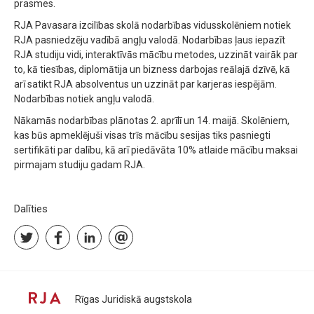
prasmes.
RJA Pavasara izcilības skolā nodarbības vidusskolēniem notiek
RJA pasniedzēju vadībā angļu valodā. Nodarbības ļaus iepazīt
RJA studiju vidi, interaktīvās mācību metodes, uzzināt vairāk par
to, kā tiesības, diplomātija un bizness darbojas reālajā dzīvē, kā
arī satikt RJA absolventus un uzzināt par karjeras iespējām.
Nodarbības notiek angļu valodā.
Nākamās nodarbības plānotas 2. aprīlī un 14. maijā. Skolēniem,
kas būs apmeklējuši visas trīs mācību sesijas tiks pasniegti
sertifikāti par dalību, kā arī piedāvāta 10% atlaide mācību maksai
pirmajam studiju gadam RJA.
Dalīties
Rīgas Juridiskā augstskola