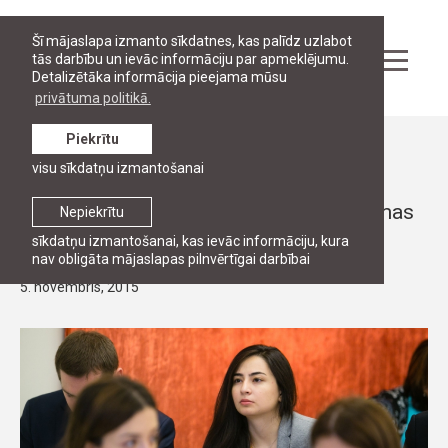
Šī mājaslapa izmanto sīkdatnes, kas palīdz uzlabot
tās darbību un ievāc informāciju par apmeklējumu.
Detalizētāka informācija pieejama mūsu
privātuma politikā.
Piekrītu
Ziņas
visu sīkdatņu izmantošanai
Padziļinātās programmas tiesībās un
ekonomikā studenti tiksies ar programmas
Nepiekrītu
absolventiem
sīkdatņu izmantošanai, kas ievāc informāciju, kura
nav obligāta mājaslapas pilnvērtīgai darbībai
5. novembris, 2015