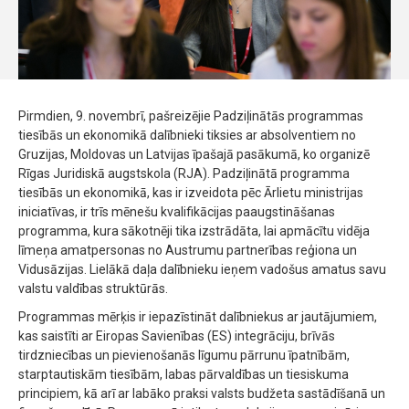
Pirmdien, 9. novembrī, pašreizējie Padziļinātās programmas
tiesībās un ekonomikā dalībnieki tiksies ar absolventiem no
Gruzijas, Moldovas un Latvijas īpašajā pasākumā, ko organizē
Rīgas Juridiskā augstskola (RJA). Padziļinātā programma
tiesībās un ekonomikā, kas ir izveidota pēc Ārlietu ministrijas
iniciatīvas, ir trīs mēnešu kvalifikācijas paaugstināšanas
programma, kura sākotnēji tika izstrādāta, lai apmācītu vidēja
līmeņa amatpersonas no Austrumu partnerības reģiona un
Vidusāzijas. Lielākā daļa dalībnieku ieņem vadošus amatus savu
valstu valdības struktūrās.
Programmas mērķis ir iepazīstināt dalībniekus ar jautājumiem,
kas saistīti ar Eiropas Savienības (ES) integrāciju, brīvās
tirdzniecības un pievienošanās līgumu pārrunu īpatnībām,
starptautiskām tiesībām, labas pārvaldības un tiesiskuma
principiem, kā arī ar labāko praksi valsts budžeta sastādīšanā un