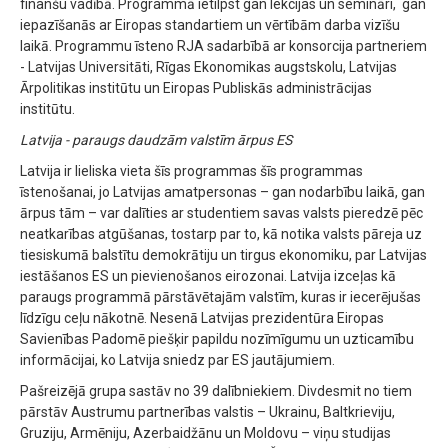
finanšu vadībā. Programmā ietilpst gan lekcijas un semināri, gan
iepazīšanās ar Eiropas standartiem un vērtībām darba vizīšu
laikā. Programmu īsteno RJA sadarbībā ar konsorcija partneriem
- Latvijas Universitāti, Rīgas Ekonomikas augstskolu, Latvijas
Ārpolitikas institūtu un Eiropas Publiskās administrācijas
institūtu.
Latvija - paraugs daudzām valstīm ārpus ES
Latvija ir lieliska vieta šīs programmas šīs programmas
īstenošanai, jo Latvijas amatpersonas – gan nodarbību laikā, gan
ārpus tām – var dalīties ar studentiem savas valsts pieredzē pēc
neatkarības atgūšanas, tostarp par to, kā notika valsts pāreja uz
tiesiskumā balstītu demokrātiju un tirgus ekonomiku, par Latvijas
iestāšanos ES un pievienošanos eirozonai. Latvija izceļas kā
paraugs programmā pārstāvētajām valstīm, kuras ir iecerējušas
līdzīgu ceļu nākotnē. Nesenā Latvijas prezidentūra Eiropas
Savienības Padomē piešķir papildu nozīmīgumu un uzticamību
informācijai, ko Latvija sniedz par ES jautājumiem.
Pašreizējā grupa sastāv no 39 dalībniekiem. Divdesmit no tiem
pārstāv Austrumu partnerības valstis – Ukrainu, Baltkrieviju,
Gruziju, Armēniju, Azerbaidžānu un Moldovu – viņu studijas