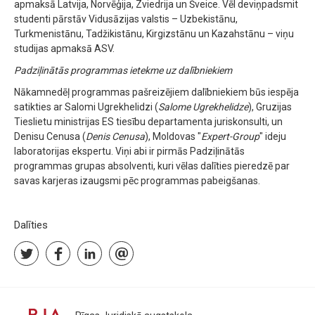
apmaksā Latvija, Norvēģija, Zviedrija un Šveice. Vēl deviņpadsmit
studenti pārstāv Vidusāzijas valstis – Uzbekistānu,
Turkmenistānu, Tadžikistānu, Kirgizstānu un Kazahstānu – viņu
studijas apmaksā ASV.
Padziļinātās programmas ietekme uz dalībniekiem
Nākamnedēļ programmas pašreizējiem dalībniekiem būs iespēja
satikties ar Salomi Ugrekhelidzi (
Salome Ugrekhelidze
), Gruzijas
Tieslietu ministrijas ES tiesību departamenta juriskonsulti, un
Denisu Cenusa (
Denis Cenusa
), Moldovas "
Expert-Group
" ideju
laboratorijas ekspertu. Viņi abi ir pirmās Padziļinātās
programmas grupas absolventi, kuri vēlas dalīties pieredzē par
savas karjeras izaugsmi pēc programmas pabeigšanas.
Dalīties