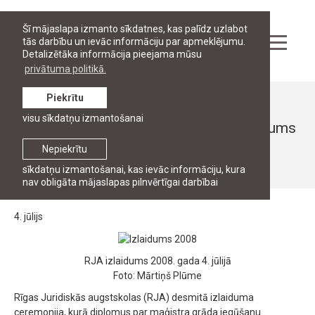
Šī mājaslapa izmanto sīkdatnes, kas palīdz uzlabot
tās darbību un ievāc informāciju par apmeklējumu.
Detalizētāka informācija pieejama mūsu
privātuma politikā.
Piekrītu
Ziņas
visu sīkdatņu izmantošanai
Rīgas Juridiskās augstskolas 10. izlaidums
Nepiekrītu
4. jūlijs, 2008
sīkdatņu izmantošanai, kas ievāc informāciju, kura
nav obligāta mājaslapas pilnvērtīgai darbībai
4. jūlijs
RJA izlaidums 2008. gada 4. jūlijā
Foto: Mārtiņš Plūme
Rīgas Juridiskās augstskolas (RJA) desmitā izlaiduma
ceremonija, kurā diplomus par maģistra grāda iegūšanu